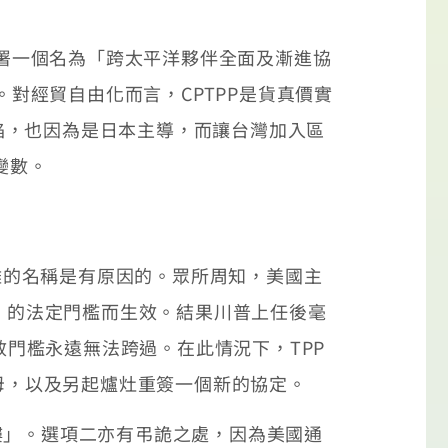
簽署一個名為「跨太平洋夥伴全面及漸進協
ip, CPTPP)。對經貿自由化而言，CPTPP是貨真價實
焰，也因為是日本主導，而讓台灣加入區
變數。
雜的名稱是有原因的。眾所周知，美國主
5%」的法定門檻而生效。結果川普上任後毫
效門檻永遠無法跨過。在此情況下，TPP
分母，以及另起爐灶重簽一個新的協定。
」。選項二亦有弔詭之處，因為美國通