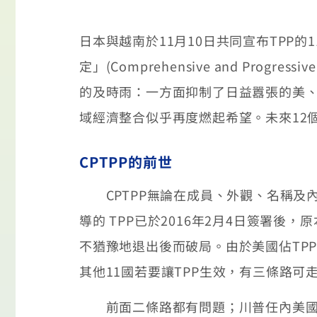
日本與越南於11月10日共同宣布TP
定」(Comprehensive and Progressi
的及時雨：一方面抑制了日益囂張的美
域經濟整合似乎再度燃起希望。未來12
CPTPP的前世
CPTPP無論在成員、外觀、名稱及內
導的 TPP已於2016年2月4日簽署後
不猶豫地退出後而破局。由於美國佔TPP
其他11國若要讓TPP生效，有三條路
前面二條路都有問題；川普任內美國回