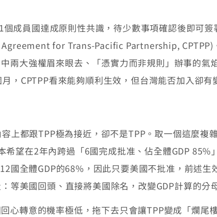
P的11個成員國達成原則性共識，待少數事項確認後即可
ve Agreement for Trans-Pacific Partnersh
、中兩大強權眉來眼去、「憑實力而非規則」辦事的氣
個月，CPTPP看來能夠順利生效，但台灣能否加入卻有
容上都跟TPP極為接近，卻不是TPP。取一個這麼複
，原本希望在2年內跨過「6國完成批准、佔全體GDP 8
12國全體GDP的68%，因此只要美國不批准，前述生
可走：等美國回頭、直接將美國除名，改變GDP計算的
心轉意的機率極低，拖下去只會讓TPP變成「爛尾樓