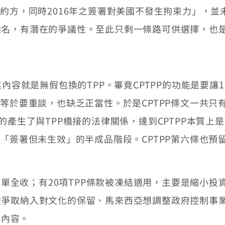
締約方，同時2016年之簽署對美國不發生拘束力」，
名，有潛在的爭議性。至此只剩一條路可供選擇，也是C
容就是無假包換的TPP。畢竟CPTPP的功能是要讓1
等於要重談，也缺乏正當性。於是CPTPP條文一共只
單清楚的產生了與TPP橋接的法律關係，達到CPTPP本質
「簽署但未生效」的半成品階段。CPTPP第六條也預
照單全收；有20項TPP條款被凍結適用，主要是縮小
在爭取納入對文化的保留、馬來西亞想調整政府控制事
之內容。