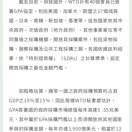
截至目前，除我國外，WTO計有40個會員已簽
署GPA協定，包括美國、加拿大、歐盟之27個成員
國、日本、南韓、新加坡、香港等。這些國家依其中
央政府、次級政府（地方政府）、其他事業單位等不
同層級之採購機關，開放其採購案件，包括貨物採
購、服務採購及公共工程採購三類。各國依據談判結
果，依「特別提款權」（SDRs）之計算標準，設定
開放採購之最低金額門檻。
如粗略估算，通常一國之政府採購預算約占其
GDP之10％至15％，因此根據WTO秘書處估計，
GPA簽署國的政府採購市場總值每年高達5 .55兆美
元，其中屬於GPA採購門檻以上而須開放供其他國家
參與的採購金額，每年亦達3,900億美元，相當於12