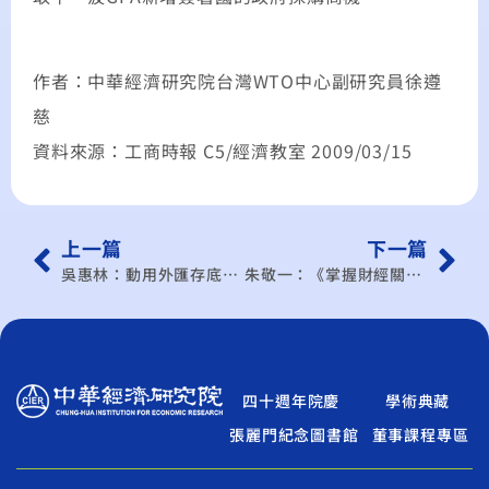
作者：中華經濟研究院台灣WTO中心副研究員徐遵
慈
資料來源：工商時報 C5/經濟教室 2009/03/15
上一篇
下一篇
吳惠林：動用外匯存底？ 拿新台幣換！
朱敬一：《掌握財經關鍵》沒有通盤規畫 就沒有觀光
四十週年院慶
學術典藏
張麗門紀念圖書館
董事課程專區