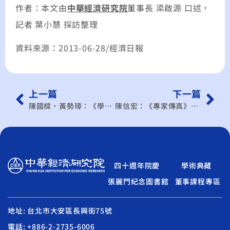
作者：本文由
中華經濟研究院
董事長 梁啟源 口述，
記者 葉小慧 採訪整理
資料來源：2013-06-28/經濟日報
上一篇
下一篇
陳國樑、黃勢璋：《學者觀點》財政困窘與稅式支出
陳信宏：《專家傳真》空總舊址 + 故宮 開發文創主題樂園
四十週年院慶
學術典藏
張麗門紀念圖書館
董事課程專區
地址: 台北市大安區長興街75號
電話: +886-2-2735-6006