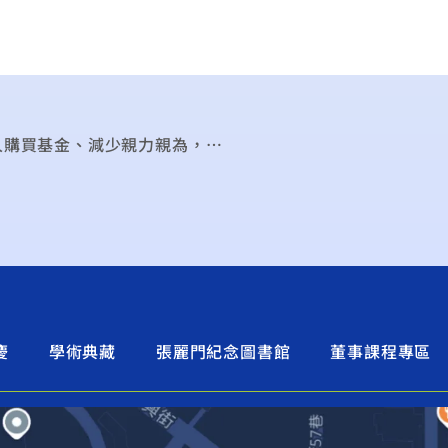
許嘉棟：股市勿過熱 維持適溫保經濟 鼓勵投資人購買基金、減少親力親為，並能長期持有、減少短線頻繁進出 ,工商時報
慶
學術典藏
張麗門紀念圖書館
董事課程專區