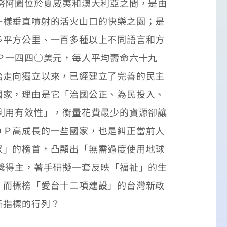
努阿圖位於夏威夷和澳大利亞之間，是由
一樣垂直噴射的活火山口的快樂之園；是
多平方公里、一百多種以上不同語言和方
Ｐ一四四○美元，每人平均壽命六十九
治走向獨立以來，已經建立了完善的民主
國家，理由是它「治國公正、為民投入、
利用有效性」，衡量花費最少的資源卻讓
ＤＰ高成長的一些國家，也是糾正當前人
家」的榜首，凸顯出「無需過度使用地球
獎得主，著手研擬一套反映「福祉」的生
。而標榜「愛台十二項建設」的台灣新政
新指標的行列？