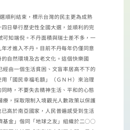
總統大選順利結束，標示台灣的民主更為成熟
十四日舉行歷史性全國大選，並順利的完
號可知端倪。不丹面積與瑞士差不多，一
九年才進入不丹。目前不丹每年仍僅同意
丹的自然環境及古老文化。這個快樂國
已經由一個生活貧困、文盲率居高不下的
使用「國民幸福毛額」（ＧＮＨ）來治理
的同時，不要失去精神生活、平和的心態
醫療，採取限制入境觀光人數政策以保護
也已高於南亞國家，人民普遍感受到生活
濟基金」偕同「地球之友」組織於二○○