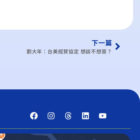
下一篇
劉大年：台美經貿協定 想談不想簽？