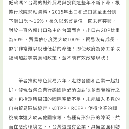
低薪嗎？台灣的對外貿易與投資這些年不斷下滑，根
據行政院網站資料，2015年出口和進口甚至更分別
下滑11％～16％，長久以來貿易值一直未有突破，
對於一直依賴出口為主的台灣而言，出口占GDP比重
為60％，貿易依存度更大於100％，貿易沒有成長，
似乎非常難以脫離低薪的命運！即使政府為勞工爭取
福利加薪等美意和政策，並不能有效改變現狀！
筆者推動綠色貿易六年，走訪各國和企業一起打
拚，發現台灣企業行銷國際必須面對很多窒礙難行之
處，包括眾所周知的國際空間不足，未能加入多數的
自由貿易區域協定，如TPP，RCEP，使得企業的關
稅成本遠大於其他國家等，各種有形無形的障礙。然
而在惡劣環境之下，台灣還是有企業，具備堅強和韌