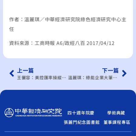
作者：溫麗琪／中華經濟研究院綠色經濟研究中心主
任
資料來源：工商時報 A6/政經八百 2017/04/12
上一篇
下一篇
王儷容：美控匯率操縱國 並不公平
溫麗琪：綠能企業大筆接受政府補助、全民買單，到底公不公平？她提5大論點
四十週年院慶
學術典藏
張麗門紀念圖書館
董事課程專區