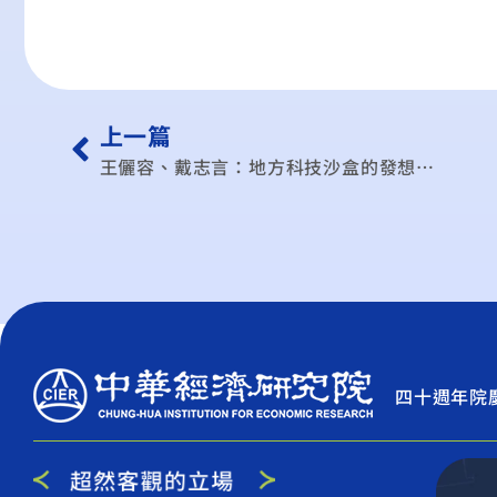
上一篇
王儷容、戴志言：地方科技沙盒的發想…
四十週年院