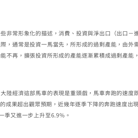
非常形象化的描述，消費、投資與淨出口（出口－進
之際，通常是投資一馬當先，所形成的過剩產能，由外
動能不再，擴張投資所形成的產能逐漸累積成過剩產能
陸經濟這部馬車的表現是重頭戲，馬車奔跑的速度既
出的成果超出觀眾預期，近幾年逐季下降的奔跑速度出現回
年第一季又進一步上升至6.9%。