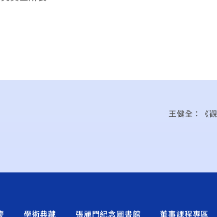
王健全：《觀
慶
學術典藏
張麗門紀念圖書館
董事課程專區