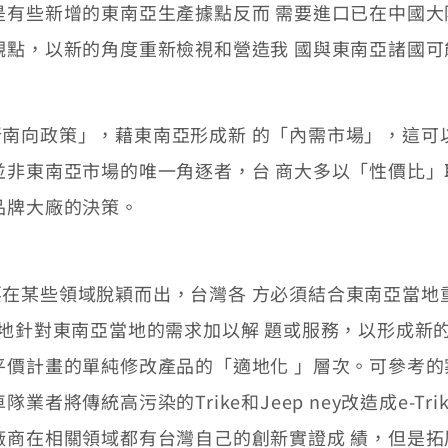
是有些新增的東南亞生產據點反而 需要進口已在中國
觀點，以新的角度重新檢視和營造我 國與東南亞諸國
向政策」，藉東南亞形成新 的「內需市場」，這可
並非東南亞市場的唯一角逐者，台 商大多以「性價比
品牌大廠的決策。
某些領域脫穎而出，台灣各 方必須結合東南亞當地
質地針對東南亞當地的需求加以解 題或服務，以形成新
平價計畫的單純修改產品的「適地化 」層次。可參考
將傳統高污染的Trike和Jeep ney改造成e-Trik
廠商在相關領域都有台灣自己的創新實證成 績，但是