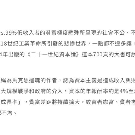
.99%低收入者的貧富極度懸殊所呈現的社會不公、不
18世紀工業革命所引發的悲慘世界，一點都不遑多讓
4年出版的《二十一世紀資本論》這本700頁的大書可
為馬克思還魂的作者，認為資本主義是造成收入與財產
大規模戰爭和政府的介入，資本的年報酬率約是4%至5
濟成長率」，貧富差距將持續擴大，致富者愈富、貧者
配不均。