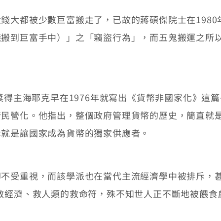
大都被少數巨富搬走了，已故的蔣碩傑院士在1980
錢搬到巨富手中）」之「竊盜行為」，而五鬼搬運之所
得主海耶克早在1976年就寫出《貨幣非國家化》這
行民營化。他指出，整個政府管理貨幣的歷史，簡直就
幸就是讓國家成為貨幣的獨家供應者。
受重視，而該學派也在當代主流經濟學中被排斥，甚至
救經濟、救人類的救命符，殊不知世人正不斷地被餵食