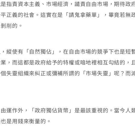
指責資本主義、市場經濟，譴責自由市場，期待政府
公平正義的社會。這實在是「請鬼拿藥單」，畢竟若無
、剝削的。
縱使有「自然獨佔」，在自由市場的競爭下也是短暫
企業，而這都是政府給予的特權或暗地裡相互勾結的，
一個失靈組織來糾正或彌補所謂的「市場失靈」呢？而
運作外，「政府獨佔貨幣」是最該重視的。當今人類
殊也是用錢來衡量的。