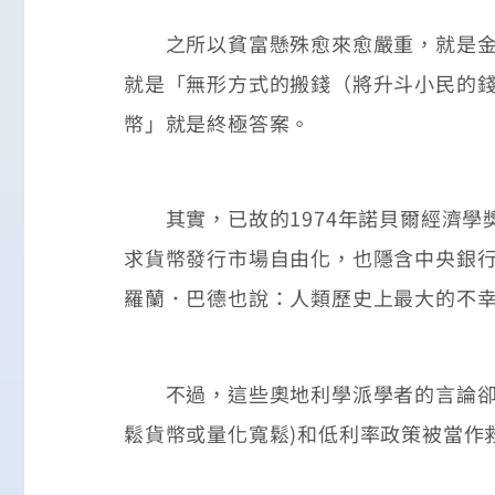
之所以貧富懸殊愈來愈嚴重，就是金錢
就是「無形方式的搬錢（將升斗小民的
幣」就是終極答案。
其實，已故的1974年諾貝爾經濟學獎
求貨幣發行市場自由化，也隱含中央銀
羅蘭．巴德也說：人類歷史上最大的不
不過，這些奧地利學派學者的言論卻不
鬆貨幣或量化寬鬆)和低利率政策被當作