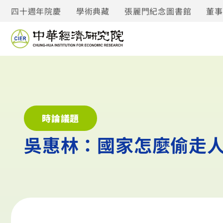
四十週年院慶
學術典藏
張麗門紀念圖書館
董
時論議題
吳惠林：國家怎麼偷走