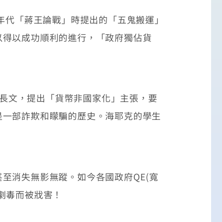
年代「蔣王論戰」時提出的「五鬼搬運」
以得以成功順利的進行，「政府獨佔貨
篇長文，提出「貨幣非國家化」主張，要
是一部詐欺和矇騙的歷史。海耶克的學生
消失無影無蹤。如今各國政府QE(寬
劇毒而被戕害！