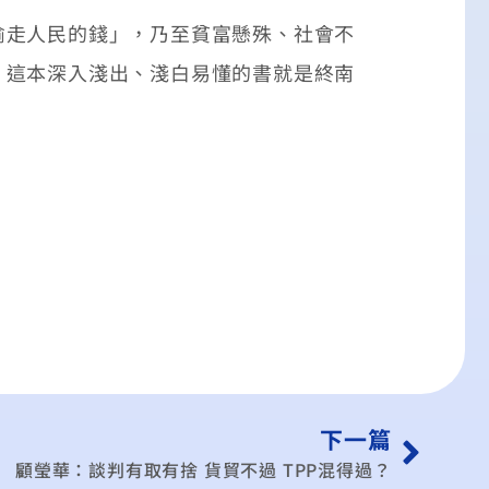
走人民的錢」，乃至貧富懸殊、社會不
》這本深入淺出、淺白易懂的書就是終南
下一篇
顧瑩華：談判有取有捨 貨貿不過 TPP混得過？