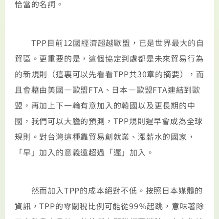
恰當的名詞。
TPP目前12國經濟超越歐盟，已是世界最大的自
貿區。更重要的是，這個協定到處都是未來貿易行為
的新規則（這裏可以先看看TPP共30章的摘要），而
且會藉由美國—歐盟FTA、日本—歐盟FTA連結到歐
盟，再加上下一輪有意加入的韓國以及更長期的中
國，我們可以大膽的預測，TPP規則遲早會成為全球
規則。對台灣這種靠貿易創就業、漲薪水的國家，
「早」加入的意義遠超過「遲」加入。
然而加入TPP的成本絕對不低。按照日本媒體的
資訊，TPP的零關稅比例可能從99％起跳，意味著除