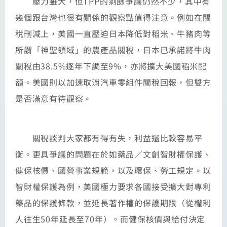
壓力雖大，但TPP的剩餘爭議仍然不少，其中有
幾個跟台灣也很有關係的觀察點值得注意。例如在關
稅刪減上，美國一直壓迫日本降低對稻米、牛豬肉等
所謂「神聖領域」的農產品關稅，日本已承諾將牛肉
關稅由38.5%逐年下調至9%，亦將擴大美國稻米配
額。美國則以加速取消汽車零組件關稅回報，但雙方
是否滿意有待觀察。
關稅談判大家都有得有失，利益還比較容易平
衡。更具爭議的問題在於如藥品／文創智財權保護、
健保核價、國營事業規範，以及環保、勞工規定。以
智財權保護為例，美國極力要求各國接受擴大對專利
藥品的保護條款，並延長著作權的保護期限（從權利
人往生50年延長至70年）。而健保核價與給付決定