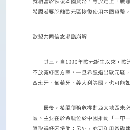
就相當於恢復本國貨幣，等於走上「脫
希臘若要脫離歐元區恢復使用本國貨幣
歐盟共同信念瀕臨崩解
其三，自1999年歐元誕生以來，歐
不放寬紓困方案，一旦希臘退出歐元區
西班牙、葡萄牙、義大利等國，也可能
最後，希臘債務危機對亞太地區未必產
區。主要在於希臘位於中國推動「一帶
臘取得紓困援助；另外，亦可利用基礎