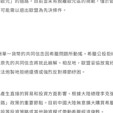
離歐元」的道路。目前並未有脫離歐元區的規範，僅於
，可能需以退出歐盟為先決條件。
洲單一貨幣的共同信念因希臘問題所動搖。希臘公投拒
，原先的共同信念將就此崩解。相反地，歐盟妥協放寬
如法炮製地拒絕還債或強烈反對撙節紓困。
生直接的貿易和投資方面影響。根據大陸總理李克強
一路」政策的重要節點。目前中國大陸無意擴大購買希
建設等投資策略或其他融資模式帶動希臘經濟復甦。