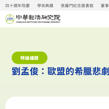
四十週年院慶
學術典藏
張麗門紀念圖書館
董
時論議題
劉孟俊：歐盟的希臘悲