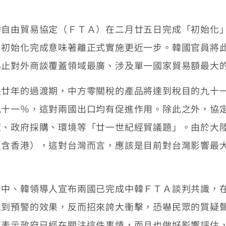
由貿易協定（ＦＴＡ）在二月廿五日完成「初始化」
。初始化完成意味著離正式實施更近一步。韓國官員將
為止對外商談覆蓋領域最廣、涉及單一國家貿易額最大
年的過渡期，中方零關稅的產品將達到稅目的九十一
九十一％，這對兩國出口均有促進作用。除此之外，協
策、政府採購、環境等「廿一世紀經貿議題」。由於大
（含香港），這對台灣而言，應該是目前對台灣影響最
、韓領導人宣布兩國已完成中韓ＦＴＡ談判共識，在
達到預警的效果，反而招來誇大衝擊，恐嚇民眾的質疑
這表示政府已經在關注這件事情，而且也做好影響評估