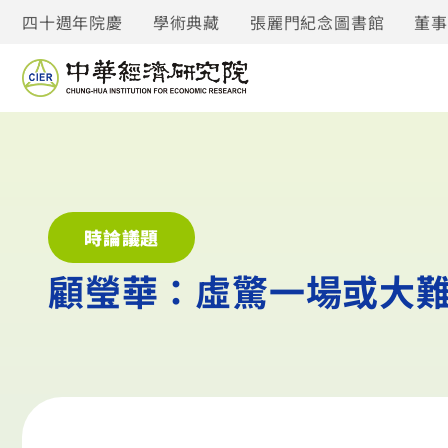
四十週年院慶
學術典藏
張麗門紀念圖書館
董
時論議題
顧瑩華：虛驚一場或大難臨