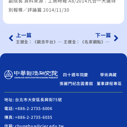
副院長 資料來源：工商時報 A8/2014九合一大選特
別報導／評論篇 2014/11/30
上一篇
下一篇
王健全：《觀念平台》令人又愛又氣的年輕世代
王健全：《名家觀點》機器人雲端運算醫療 產業新亮點
四十週年院慶
學術典藏
張麗門紀念圖書館
董事課程專區
地址: 台北市大安區長興街75號
電話: +886-2-2735-6006
傳真: +886-2-2735-6035
信箱: chunghua@cier.edu.tw