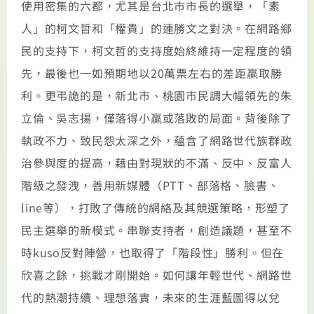
使用密集的六都，尤其是台北市市長的選舉，「素
人」的柯文哲和「權貴」的連勝文之對決。在網路鄉
民的支持下，柯文哲的支持度始終維持一定程度的領
先，最後也一如預期地以20萬票左右的差距贏取勝
利。更弔詭的是，新北市、桃園市民調大幅領先的朱
立倫、吳志揚，僅落得小贏或落敗的局面。背後除了
執政不力、致民怨太深之外，蘊含了網路世代族群政
治參與度的提高，藉由對現狀的不滿、反中、反富人
階級之發洩，善用新媒體（PTT、部落格、臉書、
line等），打敗了傳統的網絡及其競選策略，形塑了
民主選舉的新模式。串聯支持者，創造議題，甚至不
時kuso反對陣營，也取得了「階段性」勝利。但在
欣喜之餘，挑戰才剛開始。如何讓年輕世代、網路世
代的熱潮持續、理想落實，未來的生涯藍圖得以兌