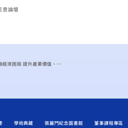
/民意論壇
李欣蓁、陳逸潔、陳孟君：加入TPP、RCEP 破除經濟困局 提升產業價值、創造出口效益、進一步奠定我國在亞太供應鏈體系地位
慶
學術典藏
張麗門紀念圖書館
董事課程專區