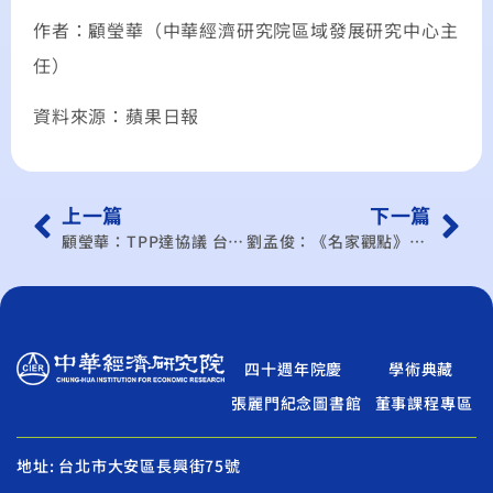
作者：顧瑩華（中華經濟研究院區域發展研究中心主
任）
資料來源：蘋果日報
上一篇
下一篇
顧瑩華：TPP達協議 台灣的挑戰正開始
劉孟俊：《名家觀點》創新服務模式 培育輸出亮點
四十週年院慶
學術典藏
張麗門紀念圖書館
董事課程專區
地址: 台北市大安區長興街75號