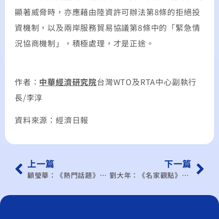
顯著威脅時，亦應藉由陸資許可辦法第8條的拒絕投
資機制，以及兩岸服務貿易協議第8條中的「緊急情
況協商機制」，積極處理，才是正途。
作者：
中華經濟研究院
台灣WTO及RTA中心副執行
長/李淳
資料來源：經濟日報
上一篇
下一篇
顧瑩華：《熱門話題》服貿爭議 台灣準備好了？
劉大年：《名家觀點》全球FTA快轉 台灣原地打轉