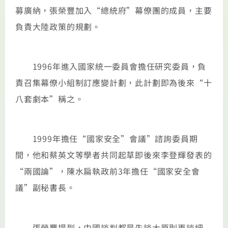
募廣納，張榮豐加入“總統府”幕僚團的成員，主要
負責大陸政策的規劃。
1996年進入國家統一委員會擔任研究委員，負
責召集幕僚小組制訂應變計劃，此計劃即為後來“十
八套劇本”稱之。
1999年擔任“國家安全”會議”諮詢委員期
間，他和蔡英文等學者共同起草即後來李登輝發表的
“兩國論”，陳水扁執政前3年擔任“國家安全會
議”副秘書長。
張榮豐提到，中國談判都是先談大原則再談細