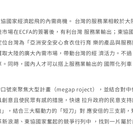
國家經濟起飛的內需商機。 台灣的服務業相較於大
陸市場在ECFA的簽署後，有利台灣 服務業輸出；東
定位台灣為「亞洲安全安心食衣住行育 樂的產品與服
攫取大陸的廣大內需市場，帶動台灣的經 濟活力。不
享。同時，國內人才可以搭上服務業輸出的 國際化列車
來聚焦大型計畫（megap roject），並結合對
具創意且使民眾有感的措施，快速 拉升政府的民意支
長槍」，結合三大驅動力的「短刀」對 應安倍的三支箭
革新浪潮、東協國家奮起的競爭行列中 ，找到一片屬於