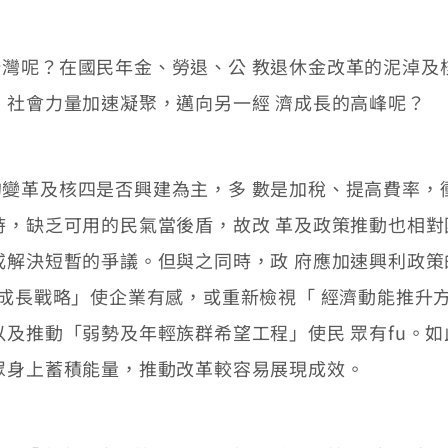
呢？在國民年金、勞退、公 教退休金改革的泥淖及
、社會力量加速凝聚，邁向另一經 濟成長的高峰呢？
革及核四是否興建為主，多 數是加稅、提高費率，
時，缺乏可用的民氣當後盾，故改 革及政策推動也相
或解決短暫的爭議。但與之同時，政 府應加速興利政
，如「新成長戰略」使企業有感，或重新檢視「 經濟動能
以及推動「弱勢及年輕族群希望工程」使民 眾有fu。
眾身上蓄積能量，推動改革較容易展現成效。