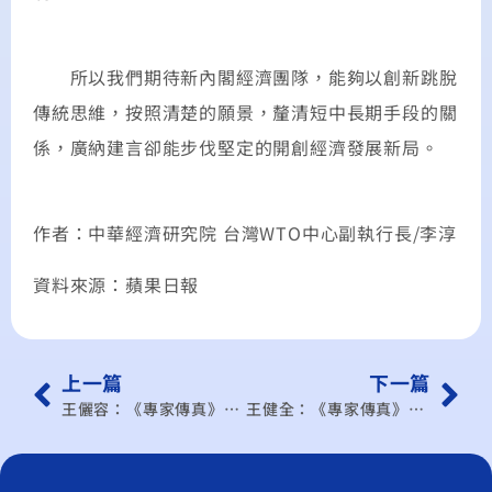
所以我們期待新內閣經濟團隊，能夠以創新跳脫
傳統思維，按照清楚的願景，釐清短中長期手段的關
係，廣納建言卻能步伐堅定的開創經濟發展新局。
作者：中華經濟研究院 台灣WTO中心副執行長/李淳
資料來源：蘋果日報
上一篇
下一篇
王儷容：《專家傳真》政策解讀 兩岸金證會開放菜餚
王健全：《專家傳真》房地產是不折不扣的火車頭工業