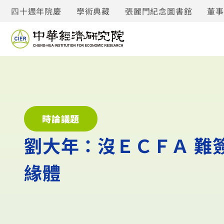
四十週年院慶
學術典藏
張麗門紀念圖書館
董
時論議題
劉大年：沒ＥＣＦＡ 難
緣體