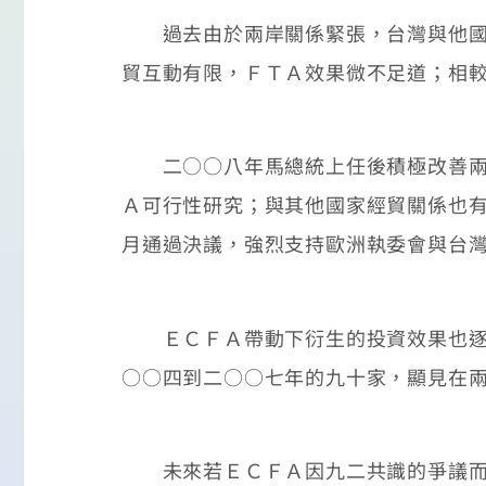
過去由於兩岸關係緊張，台灣與他國建
貿互動有限，ＦＴＡ效果微不足道；相
二○○八年馬總統上任後積極改善兩岸
Ａ可行性研究；與其他國家經貿關係也
月通過決議，強烈支持歐洲執委會與台
ＥＣＦＡ帶動下衍生的投資效果也逐漸
○○四到二○○七年的九十家，顯見在
未來若ＥＣＦＡ因九二共識的爭議而無