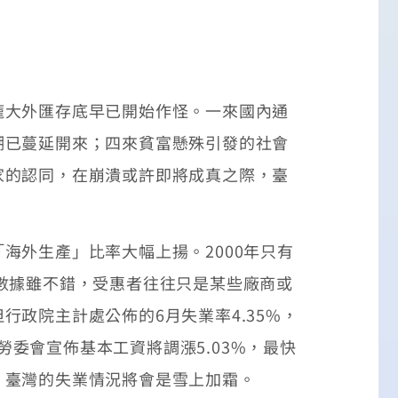
大外匯存底早已開始作怪。一來國內通
潮已蔓延開來；四來貧富懸殊引發的社會
家的認同，在崩潰或許即將成真之際，臺
外生產」比率大幅上揚。2000年只有
成長數據雖不錯，受惠者往往只是某些廠商或
政院主計處公佈的6月失業率4.35%，
勞委會宣佈基本工資將調漲5.03%，最快
，臺灣的失業情況將會是雪上加霜。