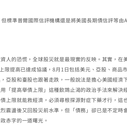
標準普爾國際信評機構還是將美國長期債信評等由AA
人的恐慌，全球股災就是最現實的反映。其實，在美
債上限提高已達成協議，8月1日包括美元、亞股、商品
黑，亞股和臺股也跟著走跌，一般說法是擔心美國經濟
是用「提高舉債上限」這種飲鴆止渴的政治手法來解決
舉債上限就能救經濟，必須尋根探源對症下藥才行，這
激烈震盪後又回股災前水準，但「債務」卻已是不定時
財政赤字的一道曙光。