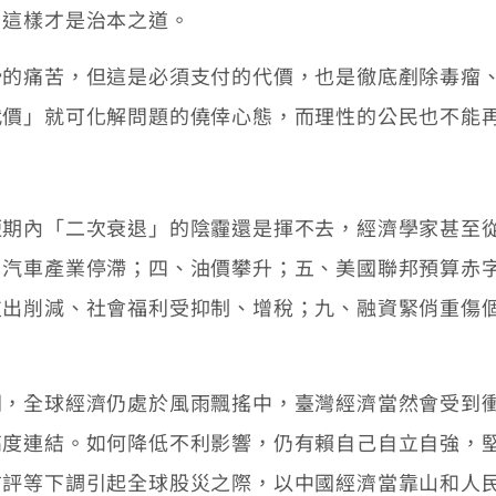
，這樣才是治本之道。
痛苦，但這是必須支付的代價，也是徹底剷除毒瘤、
代價」就可化解問題的僥倖心態，而理性的公民也不能
內「二次衰退」的陰霾還是揮不去，經濟學家甚至從
、汽車產業停滯；四、油價攀升；五、美國聯邦預算赤
支出削減、社會福利受抑制、增稅；九、融資緊俏重傷
全球經濟仍處於風雨飄搖中，臺灣經濟當然會受到衝
高度連結。如何降低不利影響，仍有賴自己自立自強，
信評等下調引起全球股災之際，以中國經濟當靠山和人