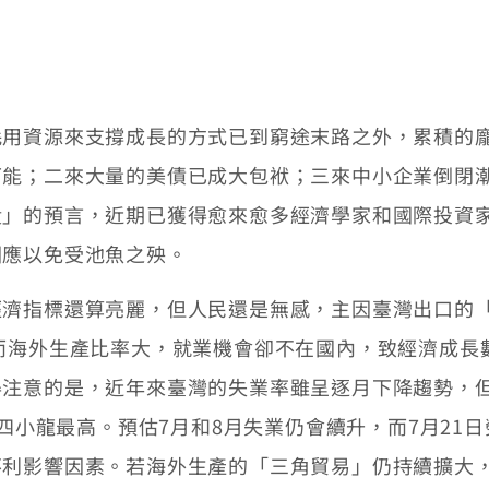
資源來支撐成長的方式已到窮途末路之外，累積的龐
可能；二來大量的美債已成大包袱；三來中小企業倒閉
潰」的預言，近期已獲得愈來愈多經濟學家和國際投資
因應以免受池魚之殃。
指標還算亮麗，但人民還是無感，主因臺灣出口的「海
.2%。而海外生產比率大，就業機會卻不在國內，致經濟
注意的是，近年來臺灣的失業率雖呈逐月下降趨勢，但行
洲四小龍最高。預估7月和8月失業仍會續升，而7月21日
不利影響因素。若海外生產的「三角貿易」仍持續擴大