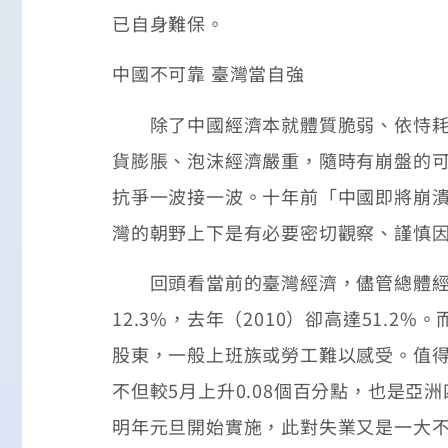
已自身難保。
中國不可靠 臺灣當自強
除了中國經濟本就體質脆弱、依恃耗用
貨膨脹、泡沫經濟嚴重，隨時有崩盤的
抗爭一波接一波。十年前「中國即將崩
灣的朝野上下是有必要密切觀察、謹慎
回頭看當前的臺灣經濟，儘管總體經濟
12.3%，去年（2010）卻高達51
股東，一般上班族或勞工難以感受。值得
不但較5月上升0.08個百分點，也是亞
明年元旦開始實施，此對失業又是一大