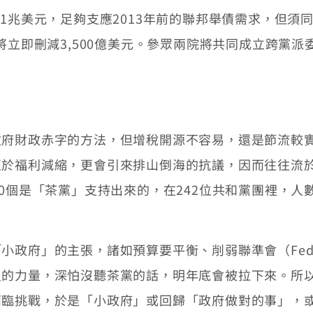
兆美元，足夠支應2013年前的聯邦舉債需求，但須
將立即刪減3,500億美元。參眾兩院將共同成立跨黨
財政赤字的方法，但增稅開源不容易，還是節流較實
於福利減縮，更會引來排山倒海的抗議，因而往往流於
60個是「茶黨」支持出來的，在242位共和黨團裡，
政府」的主張，諸如預算要平衡、削弱聯準會（Fed
員的力量，深怕沒聽茶黨的話，明年底會被拉下來。所
面臨挑戰，於是「小政府」或回歸「政府做對的事」，