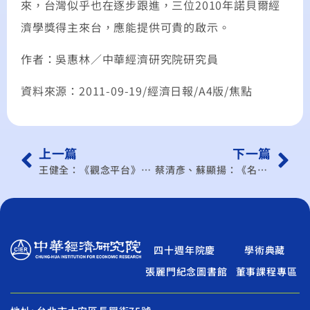
來，台灣似乎也在逐步跟進，三位2010年諾貝爾經
濟學獎得主來台，應能提供可貴的啟示。
作者：吳惠林／中華經濟研究院研究員
資料來源：2011-09-19/經濟日報/A4版/焦點
上一篇
下一篇
王健全：《觀念平台》泰國菜能，為何台菜不能？
蔡清彥、蘇顯揚：《名家觀點》台日中 新黃金三角成形
四十週年院慶
學術典藏
張麗門紀念圖書館
董事課程專區