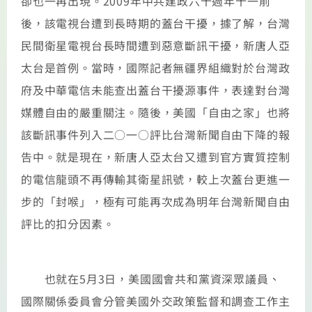
卻也一再出現。2009年中共建政六十週年十一前
後，該電視台遭到長時期的蓋台干擾，據了解，台灣
民間衛星電視台長時間遭到惡意斷訊干擾，新唐人亞
太台是首例。當時，國際記者無疆界組織對於台灣政
府及中華電信未能查出蓋台干擾源事件，表達對台灣
媒體自由的嚴重關注。隨後，美國「自由之家」也將
該斷訊事件列入二○一○評比台灣新聞自由下降的報
告中。就是現在，新唐人亞太台又遭到官方實質控制
的電信龍頭不再傳輸其衛星訊號，較上次蓋台更進一
步的「封喉」，極有可能再次成為明年台灣新聞自由
評比的扣分因素。
也就在5月3日，美國國會共和黨資深眾議員、
國際關係委員會分管美國外交政策監督和調查工作主