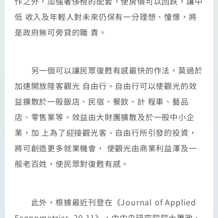
作之外，加強奢侈稅的配套，使房價可以回跌，讓中
低 收入及年輕人對未來仍保有一分理想、憧憬，將
是政府無可旁貸的職 責。
另一個可以讓民眾復甦有感最快的作法，莫過於
加速開放陸客觀光 自由行。自由行可以使觀光的效
益擴散於一般飯店、民宿、餐飲、計 程車、藝品
店、零售業等。效益由大財團擴散及於一般中小企
業，加 上為了迎接觀光客、自由行所引發的投資，
將可創造更多就業機會， 使觀光由商業利益澤及一
般老百姓，使民眾對復甦有感。
此外，根據最近刊登在《Journal of Applied
Econometrics, 20 11》，由中央研究院院士蕭政、