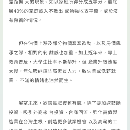
差距擴 大的現象。如以家庭所得分成五等分，最底
層40％的家庭或入不敷出 或勉強收支平衡，處於沒
有儲蓄的情況。
但在油價上漲及部分物價蠢蠢欲動，以及房價飆
漲之際，相對的剝 離感也加重。加上近年來，專上
教育普及，大學生比率不斷攀升，但 產業升級速度
太慢，無法吸納這些高素質人力，致失業或低薪就
業， 不滿的情緒也油然而生。
展望未來，欲讓民眾復甦有感，除了要加速鼓勵
投資，吸引外商來 台投資、台商回流、強化高值製
造業在台灣生根，創造更多就業機會 以及高薪的工