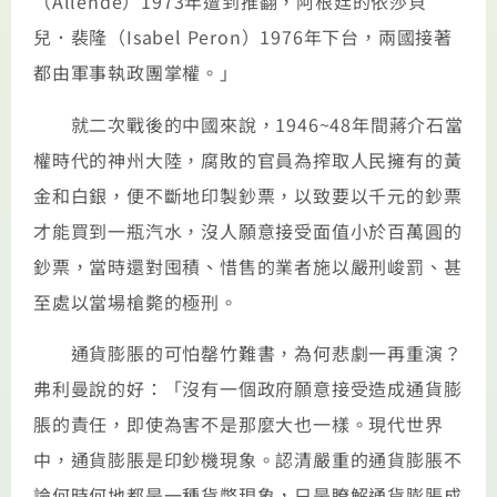
（Allende）1973年遭到推翻，阿根廷的依莎貝
兒．裴隆（Isabel Peron）1976年下台，兩國接著
都由軍事執政團掌權。」
就二次戰後的中國來說，1946~48年間蔣介石當
權時代的神州大陸，腐敗的官員為搾取人民擁有的黃
金和白銀，便不斷地印製鈔票，以致要以千元的鈔票
才能買到一瓶汽水，沒人願意接受面值小於百萬圓的
鈔票，當時還對囤積、惜售的業者施以嚴刑峻罰、甚
至處以當場槍斃的極刑。
通貨膨脹的可怕罄竹難書，為何悲劇一再重演？
弗利曼說的好：「沒有一個政府願意接受造成通貨膨
脹的責任，即使為害不是那麼大也一樣。現代世界
中，通貨膨脹是印鈔機現象。認清嚴重的通貨膨脹不
論何時何地都是一種貨幣現象，只是瞭解通貨膨脹成