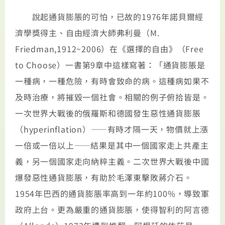
說起通貨膨脹的可怕，已故的1976年諾貝爾經
濟學獎得主、自由經濟大師弗利曼（M.
Friedman,1912~2006）在《選擇的自由》（Free
to Choose）一書第9章中這樣寫著：「通貨膨脹是
一種病，一種危險，有時會致命的病。這種病如果不
及時治療，將摧毀一個社會。相關的例子俯拾皆是。
一次世界大戰後的俄羅斯和德國發生惡性通貨膨脹
（hyperinflation）——有時才隔一天，物價就上漲
一倍或一倍以上——結果是其中一個國家走上共產主
義，另一個國家走向納粹主義。二次世界大戰後中國
爆發惡性通貨膨脹，有助於毛澤東擊敗蔣介石。
1954年巴西的通貨膨脹率高到一年約100%，導致軍
政府上台。更為嚴重的通貨膨脹，使得智利的阿言德