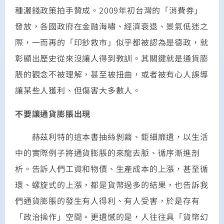
種灑錢政策拍手贊成。2009年初台灣的「消費券」
發放，各國政府在金融海嘯、經濟衰退、景氣低迷之
際，一而再的「印鈔救市」似乎都被認為是德政，就
彰顯出歷史從來沒讓人得到教訓。其關鍵就是通貨膨
脹的觀念不被理解，甚至被扭曲，或者被有心人誤導
讓某些人獲利、但傷害大多數人。
不要讓通貨膨脹出現
赫茲利特的這本書抽絲剝繭、鉅細靡遺，以生活
中的實際例子將通貨膨脹的來龍去脈、循序漸進剖
析。告訴人們工資和物價、生產成本的上漲，甚至循
環、螺旋式的上漲，都是貨幣過多的結果，也告訴我
們通貨膨脹的發生有人得利、有人受害，於是存有
「政治操作」空間。更遺憾的是，人往往具「貨幣幻