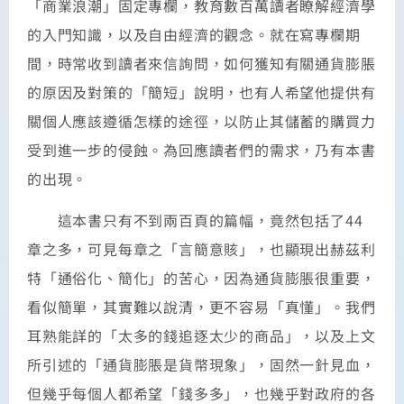
「商業浪潮」固定專欄，教育數百萬讀者瞭解經濟學
的入門知識，以及自由經濟的觀念。就在寫專欄期
間，時常收到讀者來信詢問，如何獲知有關通貨膨脹
的原因及對策的「簡短」說明，也有人希望他提供有
關個人應該遵循怎樣的途徑，以防止其儲蓄的購買力
受到進一步的侵蝕。為回應讀者們的需求，乃有本書
的出現。
這本書只有不到兩百頁的篇幅，竟然包括了44
章之多，可見每章之「言簡意賅」，也顯現出赫茲利
特「通俗化、簡化」的苦心，因為通貨膨脹很重要，
看似簡單，其實難以說清，更不容易「真懂」。我們
耳熟能詳的「太多的錢追逐太少的商品」，以及上文
所引述的「通貨膨脹是貨幣現象」，固然一針見血，
但幾乎每個人都希望「錢多多」，也幾乎對政府的各