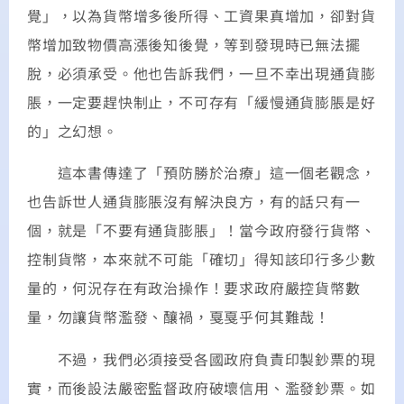
覺」，以為貨幣增多後所得、工資果真增加，卻對貨
幣增加致物價高漲後知後覺，等到發現時已無法擺
脫，必須承受。他也告訴我們，一旦不幸出現通貨膨
脹，一定要趕快制止，不可存有「緩慢通貨膨脹是好
的」之幻想。
這本書傳達了「預防勝於治療」這一個老觀念，
也告訴世人通貨膨脹沒有解決良方，有的話只有一
個，就是「不要有通貨膨脹」！當今政府發行貨幣、
控制貨幣，本來就不可能「確切」得知該印行多少數
量的，何況存在有政治操作！要求政府嚴控貨幣數
量，勿讓貨幣濫發、釀禍，戛戛乎何其難哉！
不過，我們必須接受各國政府負責印製鈔票的現
實，而後設法嚴密監督政府破壞信用、濫發鈔票。如