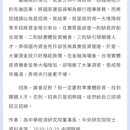
的先後因果，將國家建設誤解為銀行理專業務，而將
招錢誤以為是招商。其結果，就是政府用一大堆降稅
等手段將資金吸引來台，在實質面卻是一則缺政府配
合政策、二則缺實體投資機會，三則缺引領關鍵人
才，弄得國內資金充斥卻苦無真實投資管道。於是，
大筆資金就只好推起房價。在金融海嘯後，台灣實體
投資機會並無大幅增加，卻吸進了大筆游資，造成房
市飆漲，弄得央行疲累不堪。
招商，誰會反對？但一定要對準實體投資、找到
關鍵人才。否則，招商只是招熱錢，徒然給自己招煩
招災招禍。
作者：為中華經濟研究院董事長，中央研究院院士
資料來源：2010-10-25 中國時報