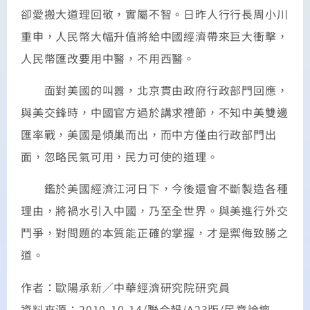
卻愛搬大道理回敬，實屬不智。日昨人行行長周小川
重申，人民幣大幅升值將給中國經濟帶來巨大衝擊，
人民幣匯改要用中醫，不用西醫。
面對美國的叫囂，北京貫由政府行政部門回應，
與美交鋒時，中國官方過於講求禮節，不知中美雙邊
匯率戰，美國是傾巢而出，而中方僅由行政部門出
面，忽略民氣可用，民力可使的道理。
鑑於美國經濟江河日下，今後還會不斷製造各種
理由，將禍水引入中國，乃至全世界。與美進行外交
鬥爭，對問題的本質能正確的掌握，才是禦侮致勝之
道。
作者：歐陽承新／中華經濟研究院研究員
資料來源：2010-10-14/聯合報/A23版/民意論壇