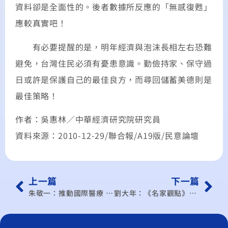
資料卻是全面性的。後者數據所反應的「無感復甦」
應較真實吧！
有必要提醒的是，明年經濟與泡沫長相左右恐難
避免，台灣住民必須有憂患意識。勤儉持家、保守過
日或許是保護自己的最佳良方，而尋回儲蓄美德則是
最佳策略！
作者：吳惠林／中華經濟研究院研究員
資料來源：2010-12-29/聯合報/A19版/民意論壇
上一篇
下一篇
朱敬一：推動國際醫療 根本不需「基金」
劉大年：《名家觀點》善用原產地規定 落實ECFA效益