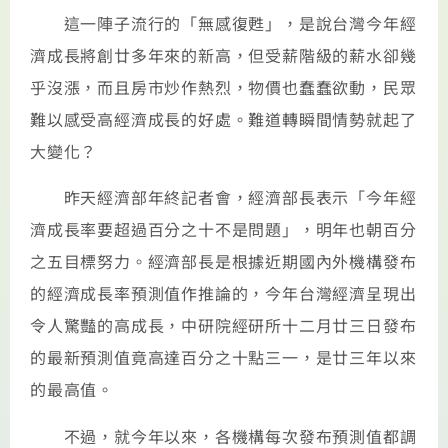
這一陣子流行的「無感復甦」，是說台灣今年經
濟成長將創廿多年來的新高，但受薪階級的薪水卻幾
乎沒漲，而且房市炒作熱烈，物價也蠢蠢欲動，民眾
難以感受高經濟成長的好處。難道轉瞬間情勢就起了
大變化？
昨天經濟部年終記者會，經濟部長表示「今年經
濟成長率要超過百分之十不是問題」，明年也朝百分
之五目標努力。經濟部長是根據近期國內外機構發布
的經濟成長率預測值作推論的，今年台灣經濟呈現出
令人驚豔的高成長，中研院經研所十二月廿三日發布
的最新預測值竟高達百分之十點三一，是廿三年以來
的最高值。
不過，就今年以來，各機構每次發布預測值都調