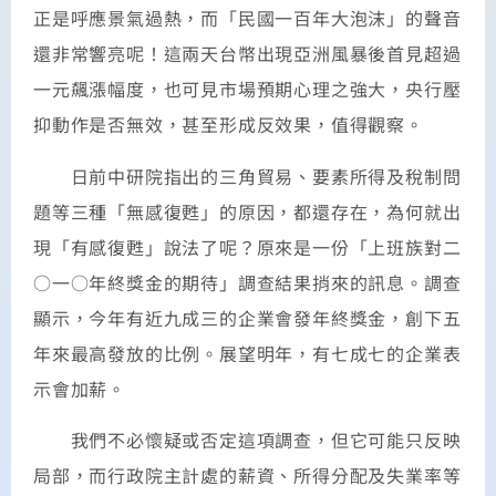
正是呼應景氣過熱，而「民國一百年大泡沫」的聲音
還非常響亮呢！這兩天台幣出現亞洲風暴後首見超過
一元飆漲幅度，也可見市場預期心理之強大，央行壓
抑動作是否無效，甚至形成反效果，值得觀察。
日前中研院指出的三角貿易、要素所得及稅制問
題等三種「無感復甦」的原因，都還存在，為何就出
現「有感復甦」說法了呢？原來是一份「上班族對二
○一○年終獎金的期待」調查結果捎來的訊息。調查
顯示，今年有近九成三的企業會發年終獎金，創下五
年來最高發放的比例。展望明年，有七成七的企業表
示會加薪。
我們不必懷疑或否定這項調查，但它可能只反映
局部，而行政院主計處的薪資、所得分配及失業率等