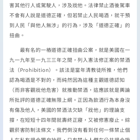
害其他行人或駕駛人，涉及戕他。法律禁止酒後駕車
不會有人說是道德正確，但若禁止人民喝酒，就干預
到人民「與他人無涉」的行為，涉及「道德正確」的
扭曲。
最有名的一樁道德正確扭曲公案，就是美國在一
九一九年至一九三三年之間，列入憲法修正案的禁酒
法（Prohibition）。該法是當年清教徒所推，他們
認為喝酒是不對的，而純然因為這種主觀道德認知
（而非客觀戕他危害）就推動禁酒，這應該就是輿論
所批評的道德正確無限上綱。正因為飲酒行為本身沒
有傷及他人，美國的禁酒法欠缺「戕他」的理論支
撐，在短短十四年間就壽終正寢，又被修憲廢止。綜
觀菸害防制法條文，我們倒沒有看到任何一條禁止個
人在私有場合獨自抽菸，只有禁止人們在公共場合吸