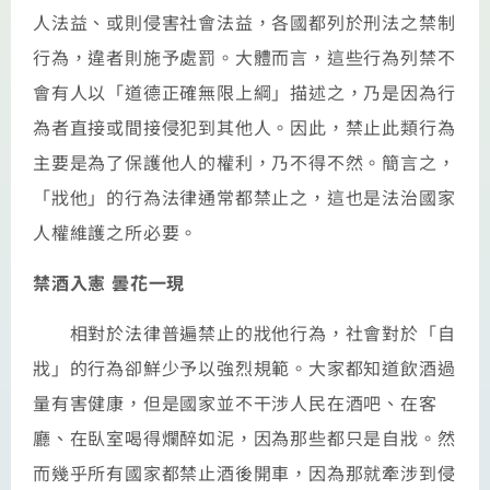
人法益、或則侵害社會法益，各國都列於刑法之禁制
行為，違者則施予處罰。大體而言，這些行為列禁不
會有人以「道德正確無限上綱」描述之，乃是因為行
為者直接或間接侵犯到其他人。因此，禁止此類行為
主要是為了保護他人的權利，乃不得不然。簡言之，
「戕他」的行為法律通常都禁止之，這也是法治國家
人權維護之所必要。
禁酒入憲 曇花一現
相對於法律普遍禁止的戕他行為，社會對於「自
戕」的行為卻鮮少予以強烈規範。大家都知道飲酒過
量有害健康，但是國家並不干涉人民在酒吧、在客
廳、在臥室喝得爛醉如泥，因為那些都只是自戕。然
而幾乎所有國家都禁止酒後開車，因為那就牽涉到侵