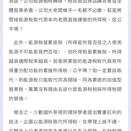
源說，公司經過租稅轉嫁，稅負皆由商品購買者或全
體股東承擔，公司大老闆幾乎一毛都不必繳。若是將
間接能源稅取代原本向老闆直接課徵的所得稅，這公
平嗎？
此外，能源稅是累退稅（所得是你我百倍之人使用
能源不可能是我們百倍）、但所得稅是累進稅，所得
越高邊際稅率越高。若是將累退的能源稅取代具有所
得重分配功能的累進所得稅，公平嗎？如一定要談取
代，則能源稅只能取代同為間接、同為累退的加值型
營業稅，萬萬沒有理由去談什麼能源稅稅與所得稅間
的替換。
簡言之，少數國外窄視的環保學者提出雙重紅利的
說法，企圖以能源稅取代所得稅，在學理上說不通、
在概念上只考慮效率未考慮公平失之偏狹、在財稅理