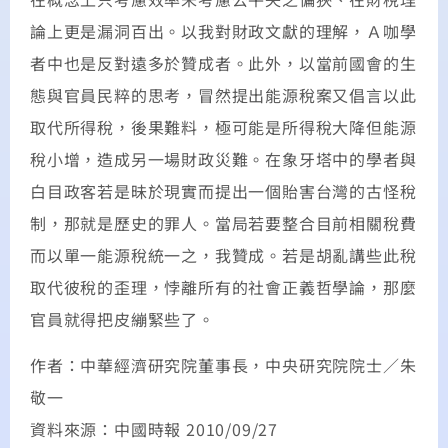
論上更是漏洞百出。以我對財政文獻的理解，Ａ咖學
者中也是反對遠多於贊成者。此外，以當前國會的生
態與官員民粹的思考，冒然提出能源稅案又倡言以此
取代所得稅，後果難料，極可能是所得稅大降但能源
稅小增，造成另一場財政災難。在象牙塔中的學者與
白目政客若是昧於現實而提出一個貽害台灣的古怪稅
制，那就是歷史的罪人。當局若要整合目前相關稅費
而以單一能源稅統一之，我贊成。若是胡亂講些此稅
取代彼稅的歪理，悖離所有的社會正義哲學論，那麼
官員就得把皮繃緊些了。
作者：中華經濟研究院董事長，中央研究院院士／朱
敬一
資料來源：中國時報 2010/09/27