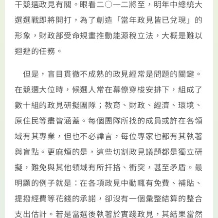
干競選政見有關。眼看二○一二將至，明年中總統大
選選戰即將開打，為了創造「當年政見皆已兌現」的
形象，財政部受命規畫推動能源稅立法，大概是難以
迴避的任務。
但是，盲目貫徹不成熟的政見經常是問題的關鍵。
在競選大位時，候選人常在幕僚穿梭安排下，組成了
數十組的政見研擬團隊；教育、財政、經濟、環境、
原住民等盡皆涵蓋。每個團隊所找的成員或許在各領
域有其專業，但也不必諱言，每位專家也都有其執著
與盲點。更麻煩的是，這些切割政見議題都是獨立研
擬，難免與其他領域有所扞挌、衝突，甚至矛盾。最
明顯的例子就是：在各項政見中動輒有免費、補貼、
提撥經費等花錢的承諾，卻沒有一個彙整結算的整合
支出估計。若是當選後執著於實踐政見，其結果當然