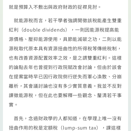
就是預算入不敷出與政府財政的捉襟見肘。
就能源稅而言，若干學者強調開徵該稅能產生雙重
紅利（double dividends），一則因能源稅提高能
源價格、壓抑能源使用，具節能減碳之功，二則以能
源稅取代原本具有資源扭曲性的所得稅等傳統稅制，
也有改善資源配置效率之效，是之謂雙重紅利。這樣
的論點去年也曾提到行政院賦改會討論，但由於該會
在提案當時早已因行政院倒行逆失而軍心渙散、分崩
離析，其會議討論也沒有多少實質意義。我並不反對
課徵能源稅，但在此也要解釋一些觀念、釐清若干事
實。
首先，念過財政學的人都知道，在學理上唯一沒有
扭曲作用的稅是定額稅（lump-sum tax），課這樣