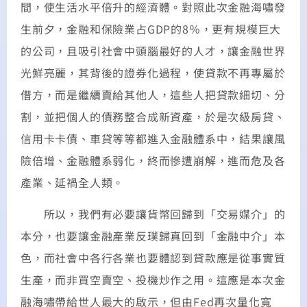
間，使生活水平倍升的經濟體。對照此次金融海嘯發
生前夕，金融和保險業占GDP的8％，更有規模巨大
的公司，且吸引社會中頭腦最好的人才，讓金融世界
光鮮亮麗，其背後的證券化過程，使貸款不再專屬於
借方，而是繼續賣給其他人，這些人把貸款細切、分
割，並把個人的債務整合成新資產，於是次級房貸、
信用卡卡債、車貸等等都進入金融體系中，結果讓風
險倍增、金融體系弱化，終而慘遭崩解，進而危及各
產業、延禍全人類。
所以，我們有必要讓貨幣回歸到「交易媒介」的
本分，也要讓金融產業反璞歸真回到「金融中介」本
色，而社會中各行各業也要體認到貸款應是從事實質
生產，而非買空賣空、投機炒作之用。這應是本次金
融海嘯帶給世人最大的啟示，但由Fed再次量化寬