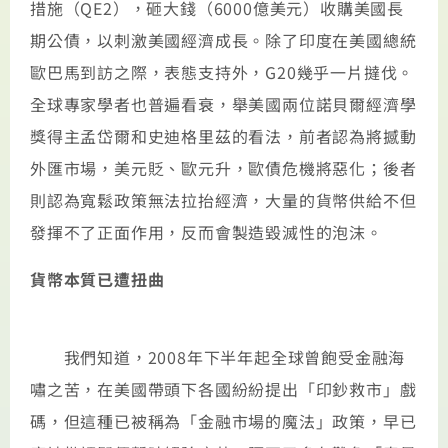
措施（QE2），砸大錢（6000億美元）收購美國長
期公債，以刺激美國經濟成長。除了印度在美國總統
歐巴馬到訪之際，表態支持外，G20幾乎一片撻伐。
全球專家學者也普遍看衰，舉美國兩位諾貝爾經濟學
獎得主孟岱爾和史迪格里茲的看法，前者認為將撼動
外匯市場，美元貶、歐元升，歐債危機將惡化；後者
則認為寬鬆政策無法拉抬經濟，大量的貨幣供給不但
發揮不了正面作用，反而會製造毀滅性的泡沫。
貨幣本質已遭扭曲
我們知道，2008年下半年起全球曾飽受金融海
嘯之苦，在美國帶頭下各國紛紛提出「印鈔救市」戲
碼，但這種已被稱為「金融市場的魔法」政策，早已