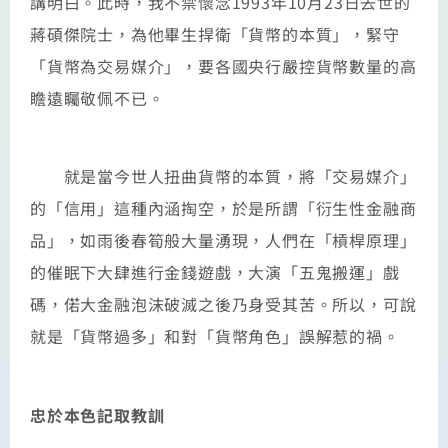
講明白。此時，我不禁懷念1993年10月23日去世的
蔣碩傑院士，為他畢生捍衛「貨幣的本質」，緊守
「貨幣為交易媒介」，要各國央行嚴控貨幣數量的高
瞻遠矚敬佩不已。
就是當今世人扭曲貨幣的本質，將「交易媒介」
的「信用」這種內涵掏空，於是所謂「衍生性金融商
品」，如雨後春筍般大量湧現，人們在「槓桿原理」
的催眠下大肆進行金錢遊戲，大演「五鬼搬運」戲
碼，偌大金融泡沫破滅之後乃身受其苦。所以，可說
就是「貨幣過多」和對「貨幣角色」誤解惹的禍。
忠於本色記取教訓