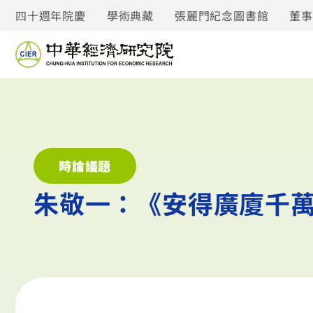
四十週年院慶
學術典藏
張麗門紀念圖書館
董
時論議題
朱敬一：《安得廣廈千