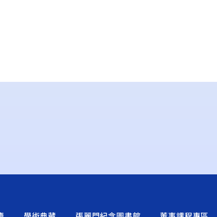
慶
學術典藏
張麗門紀念圖書館
董事課程專區