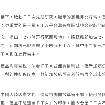
下，啟動ＦＴＡ先期研究，顯示的意義非比尋常。首
Ａ；更重要的是台星ＦＴＡ是台灣參與區域整合的敲門
，提出「七小時飛行範圍腹地」，將距離新加坡七小
年內，新加坡已經簽署了十四個ＦＴＡ，其中十二個已
ＦＴＡ也在進行當中。
品均零關稅，乍看ＦＴＡ並無貿易利益，但新加坡仍
地，對外連結程度高，與新加坡結盟有利於拓展全球市
國大陸因素之外，還有市場開放準備不夠，使部分國
興趣，但並不想簽署ＦＴＡ」的印象，而今台星ＦＴＡ