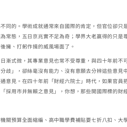
同的。學術成就通常來自國際的肯定，但官位卻只是
概為常態，五日京兆實不足為奇；學界大老贏得的只是
呼後擁、打躬作揖的威風場面了。
漸式微，其專業意見也常不受尊重，與四十年前不可
有分歧」，卻絲毫沒有能力、沒有意願去分辨這些意見
不通意見。在四十年前「財經六院士」時代，如果官員
：「採用市井無賴之意見」，你想，那些開國際標的財
關預算全面縮編、高中職學費補貼要七折八扣、大學