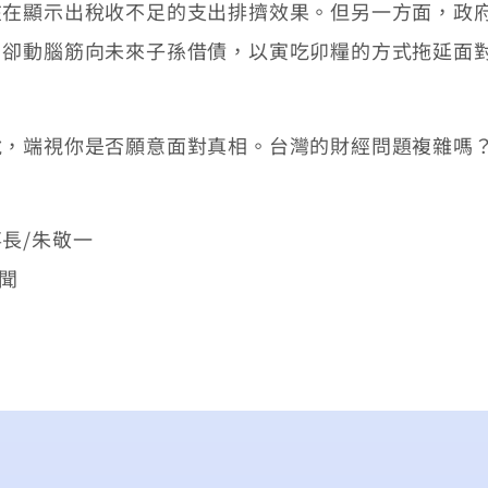
在在顯示出稅收不足的支出排擠效果。但另一方面，政
，卻動腦筋向未來子孫借債，以寅吃卯糧的方式拖延面
端視你是否願意面對真相。台灣的財經問題複雜嗎？
長/朱敬一
要聞