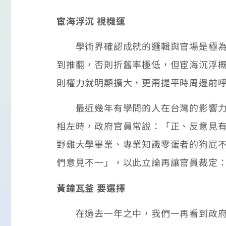
宦海浮沉 視機運
學術界確認成就的邏輯與官場是極為不
到推翻，否則折舊率極低，但宦海沉浮
則權力就明顯擴大，更甭提平時周邊前
最近幾年有學問的人在台灣的影響力日
相左時，政府官員常說：「正、反意見
野雞大學畢業、專業知識零蛋者的狗屁
們意見不一」，以此立論再讓官員裁定
黃鐘瓦釜 要選擇
在過去一年之中，我們一再看到政府機