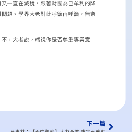
府又一直在減稅，跟著財團為己牟利的降
對問題。學界大老對此呼籲再呼籲，無奈
不，大老說，端視你是否尊重專業意
下一篇
吳惠林：【兩岸觀察】人力西進 謀定而後動