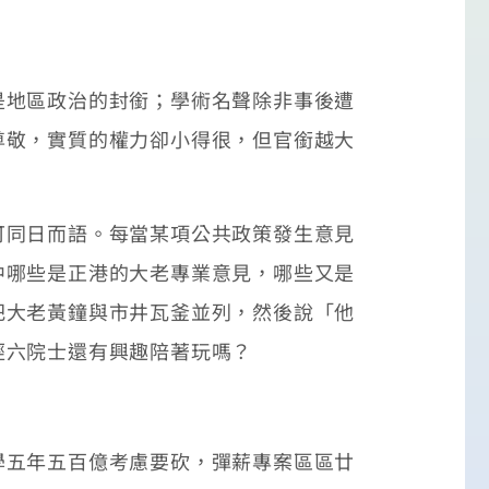
地區政治的封銜；學術名聲除非事後遭
尊敬，實質的權力卻小得很，但官銜越大
同日而語。每當某項公共政策發生意見
中哪些是正港的大老專業意見，哪些又是
把大老黃鐘與市井瓦釜並列，然後說「他
經六院士還有興趣陪著玩嗎？
五年五百億考慮要砍，彈薪專案區區廿