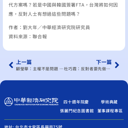
代方案嗎？若是中國與韓國簽署FTA，台灣將如何因
應，反對人士有想過這些問題嗎？
作者：劉大年／中華經濟研究院研究員
資料來源：聯合報
上一篇
下一篇
顧瑩華：主權不是問題 中國不能阻撓 港紐已簽FTA 兩岸ECFA後…
杜巧霞：反對者要先做功課，才能以理服人
四十週年院慶
學術典藏
張麗門紀念圖書館
董事課程專區
地址: 台北市大安區長興街75號