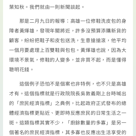
葉知秋。我們就由一則新聞談起。
那是二月九日的報導：高雄一位修鞋洗皮包的身
障者黃煇雄，發現年關將近，許多沒預算添購新貨的
顧客，紛紛把鞋子和皮包送洗，生意搶搶滾，他平均
一個月要處理上百雙鞋與包包。黃煇雄也說，因為大
環境不景氣，修鞋的人變多，並非買不起，而是懂得
聰明花錢。
這個例子恐怕不是個案也非特例，也不只是高雄
才有。這個指標就是行政院院長吳敦義剛上台時喊出
的「庶民經濟指標」之典例，比起政府正式發布的總
體經濟指標更貼近、更即時反應庶民的日常生活之一
斑。這類指標其實不少，「廚餘數量的多寡」是另一
個著名的庶民經濟指標，其多寡也反應出生活享受的