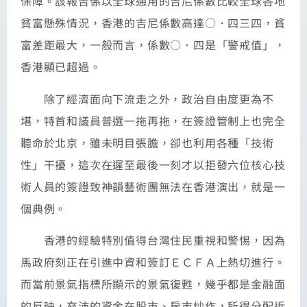
保障。該報告係以全球通用的吉尼係數比較全球各地
貧富懸殊情況，香港的吉尼係數高達○．四三四，貧
富差距最大，一般而言，係數○．四是「警戒值」，
香港顯已超過。
除了經濟面向下流走之外，政治自由度更為不
堪，特首和議員普選一拖再拖，在簽證管制上也完全
聽命於北京，雖未明目張膽，卻也利用各種「技術
性」干擾，這次在遲至最後一刻才以拒發六位核心技
術人員的簽證致神韻藝術團無法在香港演出，就是一
個典例。
香港的經驗特別值得台灣住民重視和警惕，因為
馬政府刻正在引進中資和簽訂ＥＣＦＡ上熱切進行。
而當前景氣指標所顯示的景氣復甦，幾乎都是金融面
的反映，充沛的資金在股市、房市炒作，所得分配近