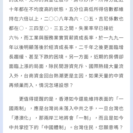
十年都在不均度高的狀態，五分位高低所得倍數都維
持在六倍以上，二○○八年為六．○五，吉尼係數也
都在○．三四至○．三五之間，失業率早已接近
六％，而工業與服務業實質薪資成長率，於一九九一
年以後明顯落後於經濟成長率，二千年之後更面臨增
長趨緩、甚至下跌的困境。另一方面，近期的房價卻
面臨上漲的局面，除民間游資充斥、國際熱錢大量流
入外，台商資金回台熱潮更是主因，如果天量的中資
再傾巢而入，情況怎堪設想？
更值得提醒的是，香港如今還能維持表面的「一
國兩制」，應是台灣尚未落入中共之手，一旦台灣也
「港澳化」，那兩岸三地將會「一制」，而且是如今
中共掌控下的「中國體制」。台灣住民，您願意嗎？