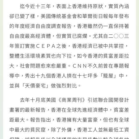
迄今近十三年，表面上香港維持原狀，實質內涵
卻已變了樣，美國傳統基金會和華爾街日報每年發布
的年度經濟自由度調查報告，香港雖然仍一直保持著
自由度最高經濟體，但實質已腐爛。尤其自二○○三
年簽訂實施ＣＥＰＡ之後，香港經濟已被中共掌控，
整體生活環境素質也向下拉，如今香港的貧富差距拉
大，社會問題愈來愈嚴重。ＣＮＮ不久前曾在專題報
導中，秀出十九個香港人擠在十七坪多「籠屋」中，
並與「天價豪宅」做強烈對比。
去年十月底美國《商業周刊》引述聯合國開發計
畫署的最新報告，香港在全球先進經濟體中，貧富差
距最大。報告指出，香港擁有大量富豪，但也有全球
中最大的貧民窟，除了外傭，香港工人並無最低工資