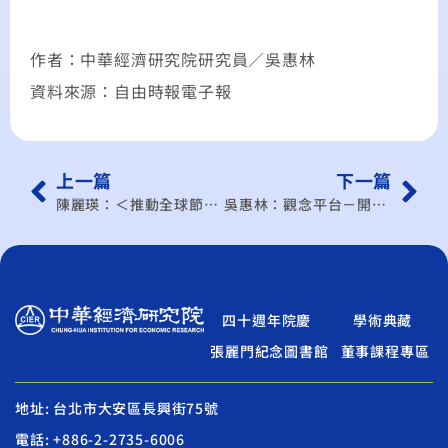
作者：中華經濟研究院研究員／吳惠林
資料來源：自由時報電子報
上一篇
下一篇
陳麗瑛：＜推動全球節能減碳典範國家＞電動汽車產業的政策思考
吳惠林：觀念平台－開徵奢侈稅 本末倒置了
四十週年院慶
學術典藏
張麗門紀念圖書館
董事課程專區
地址: 台北市大安區長興街75號
電話: +886-2-2735-6006