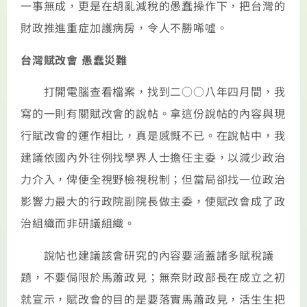
一事無成，更是在胡亂減稅的愚蠢操作下，把台灣的
財政推進重症加護病房，令人不勝唏噓。
台灣賦改會 愚蠢災難
打開電腦查看檔案，找到二○○八年四月間，我
寫的一則有關賦改會的說帖。拿這份說帖的內容與現
行賦改會的運作相比，真是感慨不已。在說帖中，我
建議依國內外往例找學界人士擔任主委，以減少政治
力介入，俾便全視野檢視稅制；但當局卻找一位政治
影響力最大的行政院副院長做主委，使賦改會成了政
治組織而非研議組織。
說帖也建議該會研究的內容要涵蓋諸多賦稅議
題，不要侷限於馬蕭政見；無奈財政部長在成立之初
就宣示，賦改會的目的是要落實馬蕭政見，活生生把