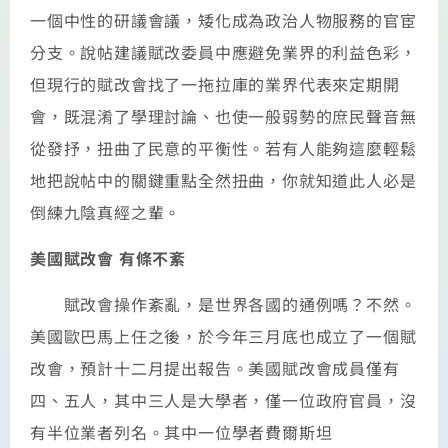
一個中性的研議會議，矮化成為政治人物服務的官宦
分支。說帖建議賦改委員中應避免業界的利益色彩，
但現行的賦改會找了一拖拉庫的業界代表來定期開
會，既混淆了學理討論、也使一般弱勢的庶民聲音無
從發抒，扭曲了民意的平衡性。若有人能夠這麼輕鬆
地把說帖中的關鍵重點全然扭曲，你就知道此人必是
倒練九陰真經之輩。
美國賦改會 有條不紊
賦改會操作紊亂，是世界各國的通例嗎？不然。
美國歐巴馬上任之後，於今年三月底也成立了一個賦
改會，預計十二月提出報告。美國賦改會成員僅有
四、五人，其中三人是大學者，僅一位政府官員，沒
有半位業者列名。其中一位學者費爾斯坦