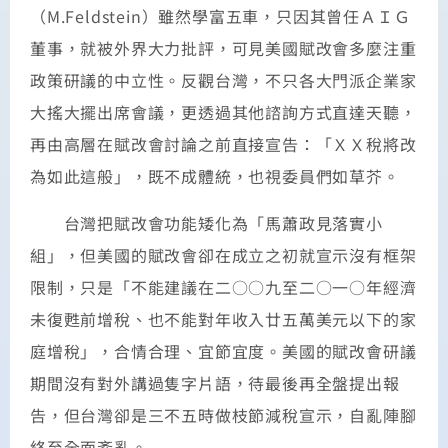
（M.Feldstein）雖然學富五車，只因其曾任ＡＩＧ
董事，就被外界大力批評，可見美國賦改會多麼注重
政策研議的中立性。反觀台灣，不只各大門派企業家
大搖大擺出席會議，更透過其他諮詢方式直達天聽，
再由高層在賦改會討論之前直接宣告：「ＸＸ稅將改
為如此這般」，既不成體統，也視委員們如草芥。
台灣把賦改會功能矮化為「馬蕭政見落實小
組」，但美國的賦改會卻在成立之初就宣示沒有框架
限制，只是「不能建議在二○○九至二○一○年經濟
未復甦前增稅、也不能對年收入廿五萬美元以下的家
庭增稅」，合情合理、宜節宜度。美國的賦改會研議
期間沒有對外講過隻字片語，待最後再全盤提出報
告，但台灣卻是三不五時做枝節減稅宣示，自亂陣腳
終至全面紊亂。