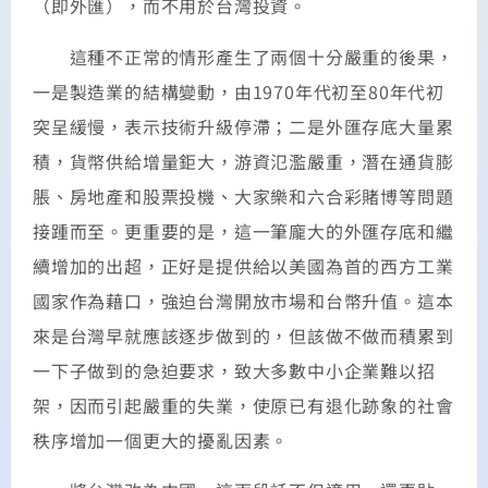
（即外匯），而不用於台灣投資。
這種不正常的情形產生了兩個十分嚴重的後果，
一是製造業的結構變動，由1970年代初至80年代初
突呈緩慢，表示技術升級停滯；二是外匯存底大量累
積，貨幣供給增量鉅大，游資氾濫嚴重，潛在通貨膨
脹、房地產和股票投機、大家樂和六合彩賭博等問題
接踵而至。更重要的是，這一筆龐大的外匯存底和繼
續增加的出超，正好是提供給以美國為首的西方工業
國家作為藉口，強迫台灣開放市場和台幣升值。這本
來是台灣早就應該逐步做到的，但該做不做而積累到
一下子做到的急迫要求，致大多數中小企業難以招
架，因而引起嚴重的失業，使原已有退化跡象的社會
秩序增加一個更大的擾亂因素。