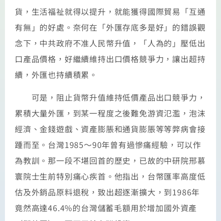
貨，生活福祉就得以提升，就能獲得國際貿易「互通
有無」的好處。奈何在「外匯存底多是好」的錯誤觀
念下，中共政府不准人民幣升值，「人為的」壓低出
口產品價格，好繼續維持出口價格競爭力，讓出超持
續，外匯也持續積累。
可是，阻止貨幣升值維持低價產品出口競爭力，
累積大量外匯，到某一程度之後難免游資氾濫，泡沫
經濟、金錢遊戲、資產膨脹和通貨膨脹等等弊病會接
踵而至。台灣1985～90年曾有過慘痛經驗，可以作
為教訓。那一段不堪回首的歷史，已故的中研院邢慕
寰院士生前特別痛心疾首。他指出，台幣匯率高度低
估及外銷品原料退稅，致出超逐漸擴大，到1986年
竟然高達46.4%的台灣儲蓄毛額用於增加國外資產