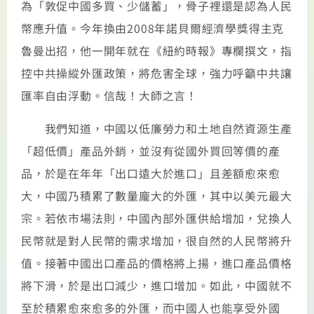
為「敦促中國多買、少儲蓄」，骨子裡還是認為人民
幣應升值。今年換由2008年諾貝爾經濟學獎得主克
魯曼出招，他一開年就在《紐約時報》專欄撰文，指
控中共操縱外匯政策，將危害全球，強力呼籲中共讓
匯率自由浮動。信哉！大師之言！
我們知道，中國以低廉勞力和土地自然資源生產
「超低價」產品外銷，並沒有從國外買回等價的產
品，於是在年年「出口遠大於進口」且差額愈來愈
大，中國乃積累了數量龐大的外匯，其中以美元最大
宗。若依市場法則，中國內部外匯供給增加，兌換人
民幣就是對人民幣的需求增加，很自然的人民幣將升
值。接著中國出口產品的價格將上揚，進口產品價格
將下滑，於是出口減少，進口增加。如此，中國就不
至於積累愈來愈多的外匯，而中國人也能享受外國