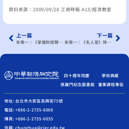
資料來源：2009/09/28 工商時報 A13/經濟教室
上一篇
下一篇
朱敬一：《掌握財經關鍵》哪些事情的中立性，該立法規範？
朱敬一：《名人堂》降遺贈、漲營業稅 算不算劫貧濟富？
四十週年院慶
學術典藏
張麗門紀念圖書館
董事課程專區
地址: 台北市大安區長興街75號
電話: +886-2-2735-6006
傳真: +886-2-2735-6035
信箱: chunghua@cier.edu.tw