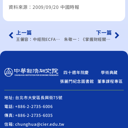
資料來源：2009/09/20 中國時報
上一篇
下一篇
王儷容：中經院ECFA報告或有改進空間 外界錯誤批判 是否亦該檢討？
朱敬一：《掌握財經關鍵》克魯曼會如何解讀南台灣水患？
四十週年院慶
學術典藏
張麗門紀念圖書館
董事課程專區
地址: 台北市大安區長興街75號
電話: +886-2-2735-6006
傳真: +886-2-2735-6035
信箱: chunghua@cier.edu.tw