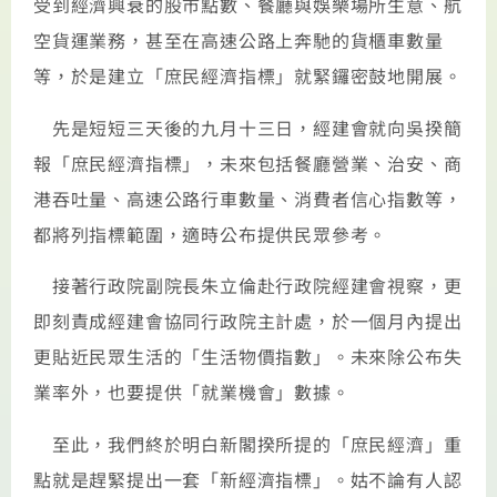
受到經濟興衰的股市點數、餐廳與娛樂場所生意、航
空貨運業務，甚至在高速公路上奔馳的貨櫃車數量
等，於是建立「庶民經濟指標」就緊鑼密鼓地開展。
先是短短三天後的九月十三日，經建會就向吳揆簡
報「庶民經濟指標」，未來包括餐廳營業、治安、商
港吞吐量、高速公路行車數量、消費者信心指數等，
都將列指標範圍，適時公布提供民眾參考。
接著行政院副院長朱立倫赴行政院經建會視察，更
即刻責成經建會協同行政院主計處，於一個月內提出
更貼近民眾生活的「生活物價指數」。未來除公布失
業率外，也要提供「就業機會」數據。
至此，我們終於明白新閣揆所提的「庶民經濟」重
點就是趕緊提出一套「新經濟指標」。姑不論有人認