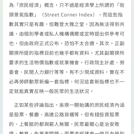
為「庶民經濟」概念，只不過是經濟學上所謂的「街
頭景氣指數」（Street Corner Index），而這些指
數其實只是有趣，但難登大雅之堂，因為無法得到共
識，由個別學者或私人機構偶爾或定時提出供參考可
也，但由政府正式公布，恐怕不太合適。其次，正副
閣揆所提的指標目前也幾乎都有資料，尤其副閣揆所
要求的生活物價指數或就業機會，行政院主計處、勞
委會、民間人力銀行等等，有不少現成資料，實在不
必再勞師動眾新編一套指標，何況這套新指標也不一
定就能真實反映一般民眾的生活狀況。
正如某些評論指出，吳揆一開始講的庶民經濟內涵
是股票、餐廳、高速公路貨櫃等，但有錢投資股票
的、上餐館的都與窮人無關，民眾最關心是治安敗
壞、教育、失業率問題。而要求經建會一個月內編列