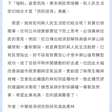
下「強制」姿意而為，應多與民眾接觸，和人民生活
密切結合才是「庶民經濟」真義。
那麼，施政如何與人民生活密切結合呢？其實也很
簡單，任何公共政策都應從下而上思考，必須廣納住
民的意見。例如：近日傳出經濟部解除高雄半屏山採
礦禁制，重新開採，就是典型的與人民生活脫節。已
有民眾指出，好不容易煞費苦心才使半屏山復育轉型
成功，成了百姓平時休閒運動的好去處，也因此大幅
改善高雄市貌景觀與空氣品質，更創造了無限生機與
商機，怎會如此離譜的無知到這種地步，做此種荒謬
的建議與決策呢？據悉吳揆針對採礦權一事緊急煞
車，希望此事為真，否則還真難善了。
作者：中華經濟研究院研究員吳惠林