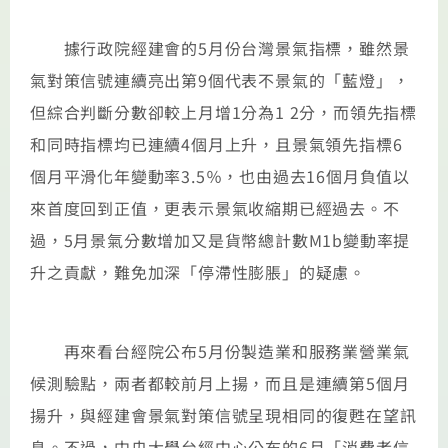
據行政院經建會的5月份台灣景氣指標，雖然景
氣對策信號連續亮出第9個代表不景氣的「藍燈」，
但綜合判斷分數卻較上月增1分為1 2分，而領先指標
和同時指標均已連續4個月上升，且景氣領先指標6
個月平滑化年變動率3.5％，也由過去16個月負值以
來首度回到正值，更表示景氣收縮期已經過去。不
過，5月景氣分數增加又是貨幣總計數M1b變動率提
升之貢獻，難免加深「停滯性膨脹」的疑慮。
再來看台經院公布5月份製造業和服務業營業氣
候測驗點，兩者都較前月上揚，而且是連續第5個月
揚升，與經建會景氣對策信號呈現相同的復甦在望訊
息。不過，中央大學台經中心公布的6月「消費者信