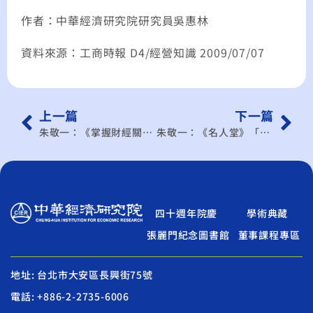
作者：中華經濟研究院研究員吳惠林
資料來源：工商時報 D4/經營知識 2009/07/07
上一篇
下一篇
朱敬一：《掌握財經關鍵》分配金改資源 本非政府當為
朱敬一：《名人堂》「和光同塵」才是培育菁英的有效率環境
四十週年院慶
學術典藏
張麗門紀念圖書館
董事課程專區
地址: 台北市大安區長興街75號
電話: +886-2-2735-6006