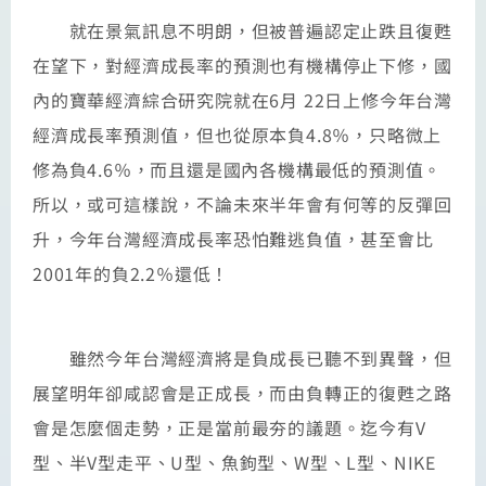
就在景氣訊息不明朗，但被普遍認定止跌且復甦
在望下，對經濟成長率的預測也有機構停止下修，國
內的寶華經濟綜合研究院就在6月 22日上修今年台灣
經濟成長率預測值，但也從原本負4.8％，只略微上
修為負4.6％，而且還是國內各機構最低的預測值。
所以，或可這樣說，不論未來半年會有何等的反彈回
升，今年台灣經濟成長率恐怕難逃負值，甚至會比
2001年的負2.2％還低！
雖然今年台灣經濟將是負成長已聽不到異聲，但
展望明年卻咸認會是正成長，而由負轉正的復甦之路
會是怎麼個走勢，正是當前最夯的議題。迄今有V
型、半V型走平、U型、魚鉤型、W型、L型、NIKE