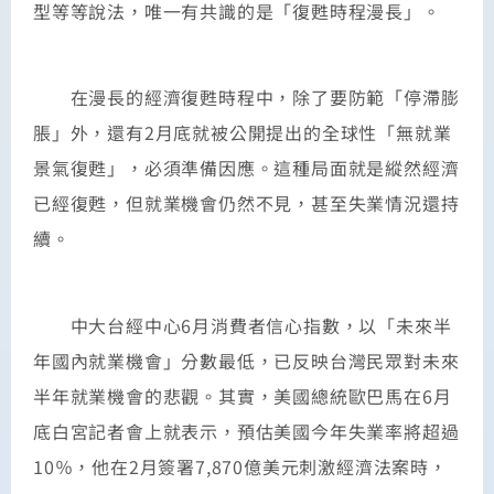
型等等說法，唯一有共識的是「復甦時程漫長」。
在漫長的經濟復甦時程中，除了要防範「停滯膨
脹」外，還有2月底就被公開提出的全球性「無就業
景氣復甦」，必須準備因應。這種局面就是縱然經濟
已經復甦，但就業機會仍然不見，甚至失業情況還持
續。
中大台經中心6月消費者信心指數，以「未來半
年國內就業機會」分數最低，已反映台灣民眾對未來
半年就業機會的悲觀。其實，美國總統歐巴馬在6月
底白宮記者會上就表示，預估美國今年失業率將超過
10％，他在2月簽署7,870億美元刺激經濟法案時，