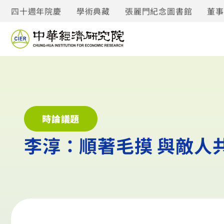
四十週年院慶
學術典藏
張麗門紀念圖書館
董
時論議題
李淳：順著毛摸 與敵人