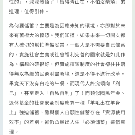
性的」，深深體悟了「留得青山在，不怕沒柴燒」的
道理，值得引伸。
為何要儲蓄？主要是為因應未知的環境，亦即對於未
來有著極大的惶恐。我們知道，如果未來一切開支都
有人確切的幫忙準備妥當，一個人是不需要自己儲蓄
的，實施社會主義或社會福利完善的國家就是如此作
為。構想的確很好，但實施這類制度的社會卻往往落
得無以為繼的民窮財盡窘境，還是不得不進行改革。
畢竟天下沒有白吃的午餐，而現代人終究傾向「利
己」，甚至走入「自私自利」了！而類似國民年金、
退休基金的社會安全制度應算一種「羊毛出在羊身
上」強迫儲蓄，雖與個人自願性儲蓄存在「資源使用
效率」的差別，卻仍凸顯出人生「必須儲蓄」這個真
理。