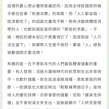
這樣的憂心想必獲得普遍認同，因為全球各國政府幾
乎都在從事「刺激消費」的政策，而「人人都省錢，
經濟都完了」的話語也屢見不鮮。稍有涉獵總體經濟
學的人，也都知道這是所謂的「節儉的矛盾」。不
過，晚近的課本卻已不再重視它了，因其假設「人只
活在當下」，與實際人生極不相符，畢竟「人」總有
無數個明天要活啊！
有趣的是，在不景氣年代的人們最能體會儲蓄的重
要，有人發現：活過大蕭條時代的民眾對支出非常保
守，也勤於儲蓄。就在這波金融海嘯、景氣衰退的時
節，一些調查也大都反映出「勒緊褲帶過日子」是地
球人的優先抉擇，亦即會節約儲蓄，但對「健身及保
健」並不會削減太多支出，這無疑顯示「人終究是理