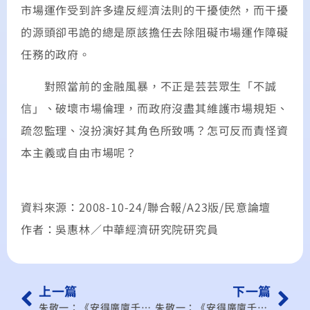
市場運作受到許多違反經濟法則的干擾使然，而干擾
的源頭卻弔詭的總是原該擔任去除阻礙市場運作障礙
任務的政府。
對照當前的金融風暴，不正是芸芸眾生「不誠
信」、破壞市場倫理，而政府沒盡其維護市場規矩、
疏忽監理、沒扮演好其角色所致嗎？怎可反而責怪資
本主義或自由市場呢？
資料來源：2008-10-24/聯合報/A23版/民意論壇
作者：吳惠林／中華經濟研究院研究員
上一篇
下一篇
朱敬一：《安得廣廈千萬間》我看自由主義者傅利曼的一生
朱敬一：《安得廣廈千萬間》跟著老美走，降稅不回頭？