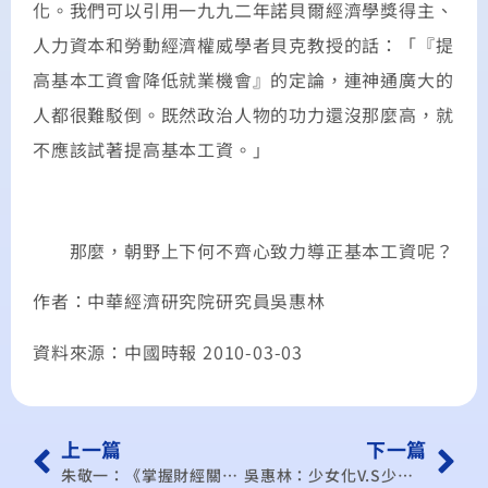
化。我們可以引用一九九二年諾貝爾經濟學獎得主、
人力資本和勞動經濟權威學者貝克教授的話：「『提
高基本工資會降低就業機會』的定論，連神通廣大的
人都很難駁倒。既然政治人物的功力還沒那麼高，就
不應該試著提高基本工資。」
那麼，朝野上下何不齊心致力導正基本工資呢？
作者：中華經濟研究院研究員吳惠林
資料來源：中國時報 2010-03-03
上一篇
下一篇
朱敬一：《掌握財經關鍵》馬政府應推動「公務文化革新運動」
吳惠林：少女化V.S少子化