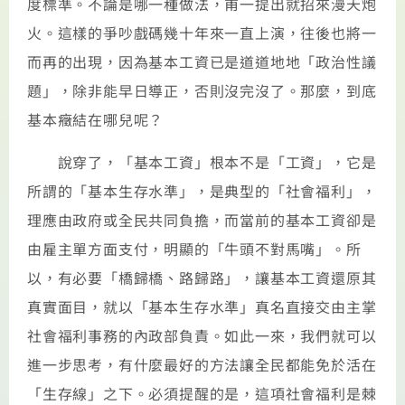
度標準。不論是哪一種做法，甫一提出就招來漫天炮
火。這樣的爭吵戲碼幾十年來一直上演，往後也將一
而再的出現，因為基本工資已是道道地地「政治性議
題」，除非能早日導正，否則沒完沒了。那麼，到底
基本癥結在哪兒呢？
說穿了，「基本工資」根本不是「工資」，它是
所謂的「基本生存水準」，是典型的「社會福利」，
理應由政府或全民共同負擔，而當前的基本工資卻是
由雇主單方面支付，明顯的「牛頭不對馬嘴」。所
以，有必要「橋歸橋、路歸路」，讓基本工資還原其
真實面目，就以「基本生存水準」真名直接交由主掌
社會福利事務的內政部負責。如此一來，我們就可以
進一步思考，有什麼最好的方法讓全民都能免於活在
「生存線」之下。必須提醒的是，這項社會福利是棘