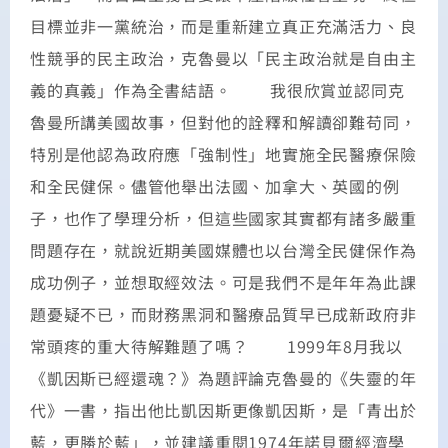
目標並非一黨統治，而是重新建立真正充滿活力、良
性競爭的民主政治，克魯曼以「民主政治就是自由主
義的真義」作為全書結語。 我很欣賞並認同克
魯曼所講美國故事，但對他的詮釋和解讀卻難苟同，
特別是他認為政府應「強制性」地實施全民醫療保險
和全民健保。儘管他舉出法國、加拿大、英國的例
子，也作了學理分析，但這些國家其實都有諸多嚴重
問題存在，就說近期美國媒體也以台灣全民健保作為
成功例子，並想取經效法。可是我們不是年年為此課
題憂疑不已，而財務黑洞和醫療品質早已成新政府非
常頭疼的重大待解難題了嗎？ 1999年8月我以
《凱因斯已經還魂？》為題評論克魯曼的《失靈的年
代》一書，指出他比凱因斯更像凱因斯，是「青出於
藍，更勝於藍」，並建議重閱1974年諾貝爾經濟學