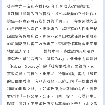
獎得主之一海耶克對1930年代經濟大恐慌的診斷，
且呼籲「釐清政府的職能，還市場機能的充分運作，
讓每一個真正具行為能力的『個人』，在學習試誤當
中負起應有的責任，更重要的，讓墮落的人性重新拾
回誠信等倫理道德，實在不宜再因循放任讓只重短期
的凱因斯魔法再三地愚弄了，否則蕭條夢魘會更密集
地蒞臨人間！」 對於本書，我雖認同克魯曼同
情弱者、幫助弱者的「溫暖的心」，但他偏向費邊社
（Fabian Society）的「社會主義者」之藥方，其
實很危險。同樣的，也應以「冷靜的腦」再向「純正
的自由主義者」海耶克取經，以防走向「一條由善意
鋪就的地獄之路」。就讓政府擔當裁判的角色、創造
並維護「一個公平、公正、自由、安全、和諧的生活
環境」就好，不應讓政府充當萬能的上帝！（本文取