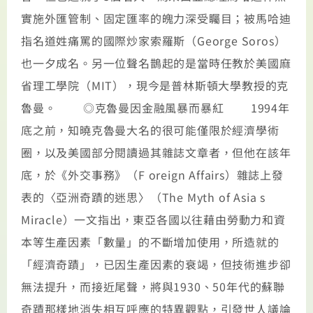
實施外匯管制、固定匯率的魄力深受矚目；被馬哈迪
指名道姓痛罵的國際炒家索羅斯（George Soros）
也一夕成名。另一位聲名鵲起的是當時任教於美國麻
省理工學院（MIT），現今是普林斯頓大學教授的克
魯曼。 ◎克魯曼因金融風暴而暴紅 1994年
底之前，知曉克魯曼大名的很可能僅限於經濟學術
圈，以及美國部分閱讀過其雜誌文章者，但他在該年
底，於《外交事務》（F oreign Affairs）雜誌上發
表的〈亞洲奇蹟的迷思〉（The Myth of Asia s
Miracle）一文指出，東亞各國以往藉由勞動力和資
本等生產因素「數量」的不斷增加使用，所造就的
「經濟奇蹟」，已因生產因素的衰竭，但技術進步卻
無法提升，而接近尾聲，將與1930、50年代的蘇聯
奇蹟那樣地消失相互呼應的特異觀點，引發世人議論