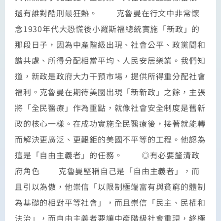
還有誰對酷刑最狂熱。 克魯曼在行文中非常懷
念1930年代大恐慌後小羅斯福總統實施「新政」的
那段日子，因為中產階級出現、社會公平、政黨間和
諧共處、所得分配相當平均、人民安居樂業。我們知
道，新政是政府大力干預市場，提供所得重分配社會
福利。克魯曼在期待美國出現「新新政」之餘，主張
將「全民醫療」作為重點，就像社會安全制度是舊新
政的核心一樣。在成功實施全民醫療後，接著就能轉
而解決更廣泛、更艱鉅的美國不平等的工程。他認為
這是「自由主義者」的任務。 ◎有必要釐清政
府角色 克魯曼堅稱自己是「自由主義者」，而
且引以為傲，他崇信「以限制極端富有與貧窮的體制
為基礎的相對平等社會」，而且崇信「民主、民權和
法治」，而自由主義者要讓中產階級社會重現，終極