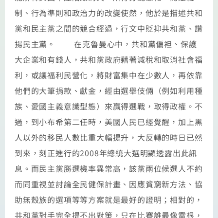
制、行為準則和政治力的改變使然，他於是描述共和
黨和民主黨之間的競合經過，行文中貶抑共和黨、讚
揚民主黨。 在克魯曼心中，共和黨偏袒、保護
大企業和有錢人，共和黨政府藉著減稅和取消社會福
利，或讓福利民營化，將財富集中在少數人，再依靠
他們的大筆捐款、獻金，經由選舉伎倆（例如利用種
族、愛國主義意識型態）來贏得選戰，取得政權。不
過，到小布希第二任時，美國人民已經覺醒，加上黑
人以外的移民人數比重大幅提升，大反轉的時日已然
到來，刻正進行的2008年總統大選明顯透露出此訊
息。而民主黨勝選機率異常高，該黨兩位候選人不約
而同重視並討論全民健保計畫、因應貧窮新方法、協
助無殼族的選項等等方案就是最好的證明；相對的，
共和黨對手完全提不出對策，只在比賽誰最像雷根，