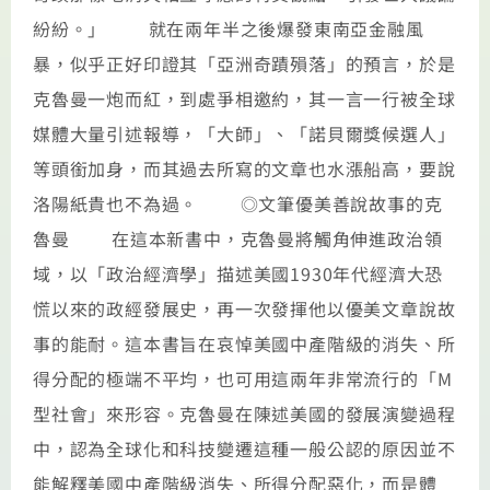
紛紛。」 就在兩年半之後爆發東南亞金融風
暴，似乎正好印證其「亞洲奇蹟殞落」的預言，於是
克魯曼一炮而紅，到處爭相邀約，其一言一行被全球
媒體大量引述報導，「大師」、「諾貝爾獎候選人」
等頭銜加身，而其過去所寫的文章也水漲船高，要說
洛陽紙貴也不為過。 ◎文筆優美善說故事的克
魯曼 在這本新書中，克魯曼將觸角伸進政治領
域，以「政治經濟學」描述美國1930年代經濟大恐
慌以來的政經發展史，再一次發揮他以優美文章說故
事的能耐。這本書旨在哀悼美國中產階級的消失、所
得分配的極端不平均，也可用這兩年非常流行的「M
型社會」來形容。克魯曼在陳述美國的發展演變過程
中，認為全球化和科技變遷這種一般公認的原因並不
能解釋美國中產階級消失、所得分配惡化，而是體