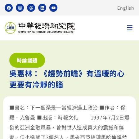
English
時論議題
吳惠林：《趨勢前瞻》有溫暖的心
更要有冷靜的腦
■書名：下一個榮景─當經濟遇上政治 ■作者：保
羅．克魯曼 ■出版：時報文化 1997年7月2日爆
發的亞洲金融風暴，曾對世人造成莫大的震撼和傷
害，但也造就了3個名人，馬來西亞總理馬哈迪悍然