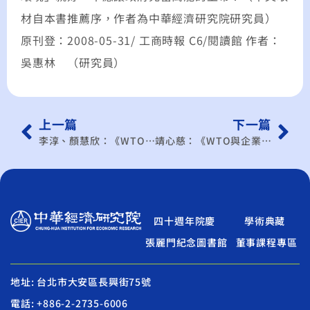
材自本書推薦序，作者為中華經濟研究院研究員）
原刊登：2008-05-31/ 工商時報 C6/閱讀館 作者：
吳惠林 （研究員）
上一篇
下一篇
李淳、顏慧欣：《WTO與企業》WTO架構下 陸資開放與投資保障的準備
靖心慈：《WTO與企業》記取次貸危機教訓 美金融混業監理 朝整合方向改革
四十週年院慶
學術典藏
張麗門紀念圖書館
董事課程專區
地址: 台北市大安區長興街75號
電話: +886-2-2735-6006