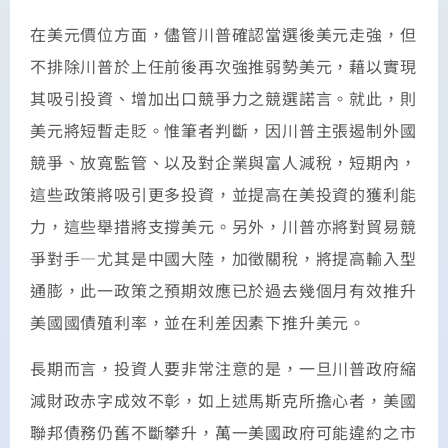
在美元價位方面，儘管川普確認當選後美元走強，但
不排除川普於上任前後再次強推弱勢美元，藉以實現
其吸引投資、增加出口競爭力之競選諾言。就此，則
美元將短暫走貶。惟筆者判斷，因川普主張遏制外國
競爭、放寬監管、以及對企業與富人減稅，短期內，
這些政策將吸引更多投資，並提高在美投資的獲利能
力，這些舉措將支撐美元。另外，川普亦將對貿易競
爭對手—尤其是中國大陸，加徵關稅，將提高輸入型
通膨，此一政策之預期效應已於過去幾個月有效推升
美國國債殖利率，並在利差因素下推升美元。
長期而言，投資人要非常注意的是，一旦川普政府縮
減財政赤字成效不彰，如上述馬斯克所擔心者，美國
聯邦債務仍舊不斷攀升，萬一美國政府可能違約之市