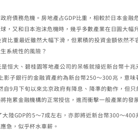
府債務危機。房地產占GDP比重，相較於日本金融危
全球，又和日本泡沫危機時，幾乎多數產業在日圓大幅
投資比重最近雖然大幅下滑，但累積的投資金額依然不
產生系統性的風險？
恒大、碧桂園等地產公司的呆帳就接近新台幣十兆元
加上影子銀行的金融資產約為新台幣250～300兆，意
雖然自9月下旬以來北京政府有降息、降準的動作，但
勢將拖累金融機構的正常授信，進而衝擊一般產業的發
GDP的5～7成左右，亦即將近新台幣300～40
來應急，似乎杯水車薪。