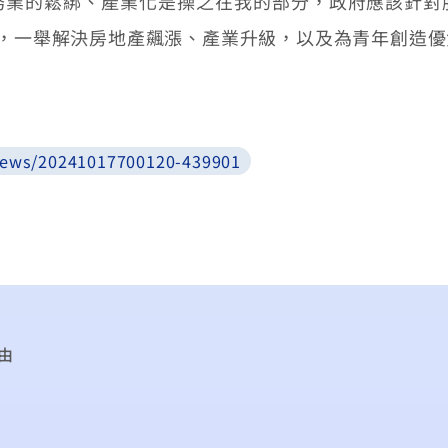
的鬆綁、產業化是操之在我的部分，政府應該針對
業，一舉解決房地產飆漲、產業升級，以及為青年創造
news/20241017700120-439901
由